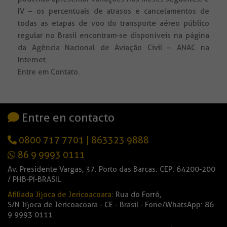
IV – os percentuais de atrasos e cancelamentos de
todas as etapas de voo do transporte aéreo público
regular no Brasil encontram-se disponíveis na página
da Agência Nacional de Aviação Civil – ANAC na
Internet.
Entre em Contato.
Entre en contacto
0800 717 7701
|
863323 9888
86 9 9993 0111
Av. Presidente Vargas, 37. Porto das Barcas. CEP: 64200-200
/ PHB-PI-BRASIL
Afiliada Jijoca de Jericoacoara:
Rua do Forró,
S/N Jijoca de Jericoacoara - CE - Brasil - Fone/WhatsApp: 86
9 9993 0111