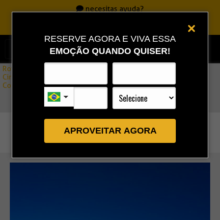
necesitas ayuda?
Llame
0800 717 7701
|
86 3323 9888
|
86 9 9993 0111
RESERVE AGORA E VIVA ESSA
EMOÇÃO QUANDO QUISER!
Rota Combo
»
Circuito Barreirinhas ↔ Atins | Lençóis Maranhenses –
Compartido
APROVEITAR AGORA