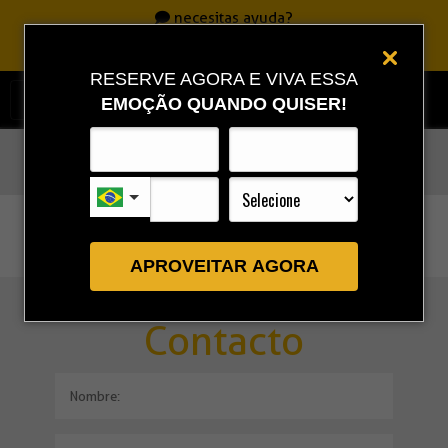
necesitas ayuda?
Llame
0800 717 7701
|
86 3323 9888
|
86 9 9993 0111
RESERVE AGORA E VIVA ESSA
EMOÇÃO QUANDO QUISER!
Rota Combo
»
Contacto
APROVEITAR AGORA
Contacto