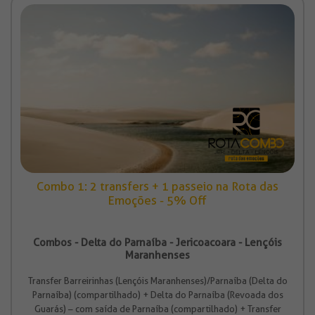
Combo 1: 2 transfers + 1 passeio na Rota das
Emoções - 5% Off
Combos - Delta do Parnaíba - Jericoacoara - Lençóis
Maranhenses
Transfer Barreirinhas (Lençóis Maranhenses)/Parnaíba (Delta do
Parnaíba) (compartilhado) + Delta do Parnaíba (Revoada dos
Guarás) – com saída de Parnaíba (compartilhado) + Transfer