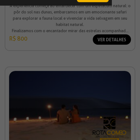
A experiência começa ao entardecer com um espetáculo natural: o
pôr do sol nas dunas, embarcamos em um emocionante safari
para explorar a fauna local e vivenciar a vida selvagem em seu
habitat natural.
Finalizamos com o encantador mirar das estrelas acompanhado
por uma seleção de aperitivos harmonizados com vinho.
R$ 800
VER DETALHES
Valor à partir de R$ 800,00 (por pessoa)