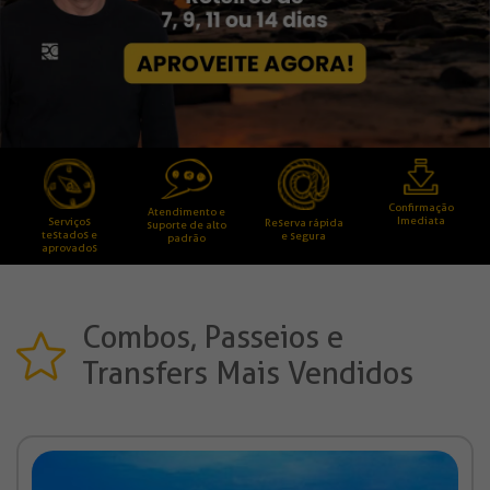
Confirmação
Atendimento e
Imediata
Serviços
Reserva rápida
suporte de alto
testados e
e segura
padrão
aprovados
Combos, Passeios e
Transfers Mais Vendidos