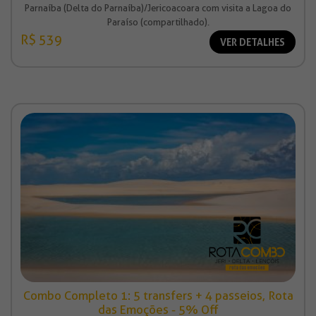
Parnaíba (Delta do Parnaíba)/Jericoacoara com visita a Lagoa do
Paraíso (compartilhado).
R$ 539
VER DETALHES
Combo Completo 1: 5 transfers + 4 passeios, Rota
das Emoções - 5% Off