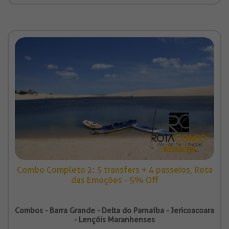
Combo Completo 2: 5 transfers + 4 passeios, Rota
das Emoções - 5% Off
Combos - Barra Grande - Delta do Parnaíba - Jericoacoara
- Lençóis Maranhenses