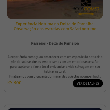
Experiência Noturna no Delta do Parnaíba:
Observação das estrelas com Safari noturno
Passeios - Delta do Parnaíba
A experiência começa ao entardecer com um espetáculo natural: o
pôr do sol nas dunas, embarcamos em um emocionante safari
para explorar a fauna local e vivenciar a vida selvagem em seu
habitat natural.
Finalizamos com o encantador mirar das estrelas acompanhado
por uma seleção de aperitivos harmonizados com vinho.
R$ 800
VER DETALHES
Valor à partir de R$ 800,00 (por pessoa)