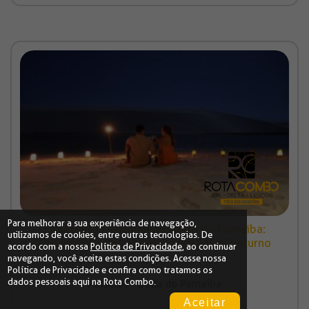
Para melhorar a sua experiência de navegação,
Experiência Noturna no Delta do Parnaíba:
utilizamos de cookies, entre outras tecnologias. De
Observação das estrelas com Safari noturno
acordo com a nossa
Política de Privacidade
, ao continuar
navegando, você aceita estas condições. Acesse nossa
Política de Privacidade
e confira como tratamos os
dados pessoais aqui na Rota Combo.
Passeios - Delta do Parnaíba
Aceitar