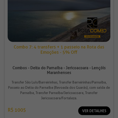
Combo 7: 4 transfers + 1 passeio na Rota das
Emoções - 5% Off
Combos - Delta do Parnaíba - Jericoacoara - Lençóis
Maranhenses
Transfer São Luís/Barreirinhas, Transfer Barreirinhas/Parnaíba,
Passeio ao Delta do Parnaíba (Revoada dos Guarás), com saída de
Parnaíba, Transfer Parnaíba/Jericoacoara, Transfer
Jericoacoara/Fortaleza.
R$ 1005
VER DETALHES