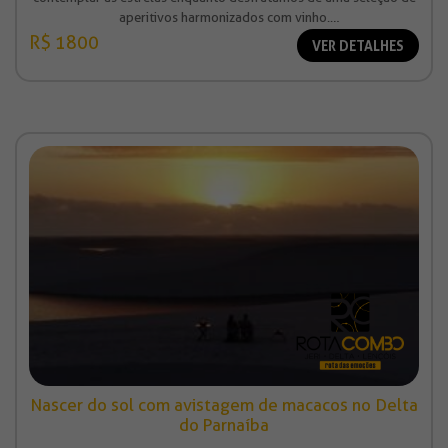
aperitivos harmonizados com vinho.
Valor à partir de R$ 1.800,00 (por pessoa)
R$ 1800
VER DETALHES
Nascer do sol com avistagem de macacos no Delta
do Parnaíba