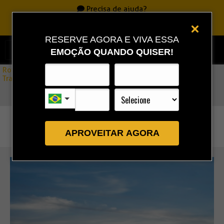
Precisa de ajuda?
Ligue
0800 717 7701
|
86 3323 9888
|
86 9 9993 0111
RESERVE AGORA E VIVA ESSA
EMOÇÃO QUANDO QUISER!
Rota Combo
»
Transfers Jericoacoara ↔ Guajiru Pela Estrada (Privativo)
APROVEITAR AGORA