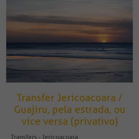
Transfer Jericoacoara /
Guajiru, pela estrada, ou
vice versa (privativo)
Transfers - Jericoacoara