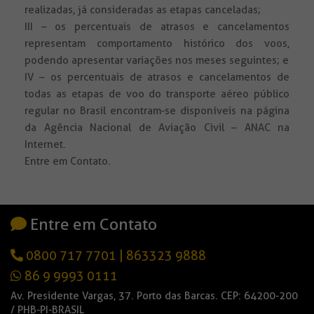
realizadas, já consideradas as etapas canceladas;
III – os percentuais de atrasos e cancelamentos
representam comportamento histórico dos voos,
podendo apresentar variações nos meses seguintes; e
IV – os percentuais de atrasos e cancelamentos de
todas as etapas de voo do transporte aéreo público
regular no Brasil encontram-se disponíveis na página
da Agência Nacional de Aviação Civil – ANAC na
Internet.
Entre em Contato.
Entre em Contato
0800 717 7701
|
863323 9888
86 9 9993 0111
Av. Presidente Vargas, 37. Porto das Barcas. CEP: 64200-200
/ PHB-PI-BRASIL