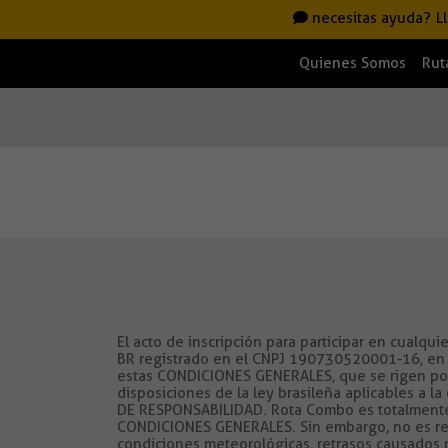
necesitas ayuda?
L
Quienes Somos
Rut
El acto de inscripción para participar en cualq
BR registrado en el CNPJ 190730520001-16, en 
estas CONDICIONES GENERALES, que se rigen por 
disposiciones de la ley brasileña aplicables a la
DE RESPONSABILIDAD. Rota Combo es totalmente 
CONDICIONES GENERALES. Sin embargo, no es resp
condiciones meteorológicas, retrasos causados ​​