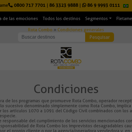
lame
0800 717 7701
|
86 3323 9888
|
86 9 9993 0111
a de las emociones
Todos los destinos
Segmentos
Fletam
Rota Combo
»
Condiciones generales
Condiciones
uiera de los programas que promueve Rota Combo, operador receptiv
lo sucesivo denominado simplemente como Rota Combo, implica a
los artículos 1070 a 1091 del Código Civil combinados con los a
 especie.
responsable del cumplimiento de los servicios mencionados con 
onsabilidad de Rota Combo los imprevistos desagradables causado
por el propio cliente o por la agencia/operadora vendedora y, en 