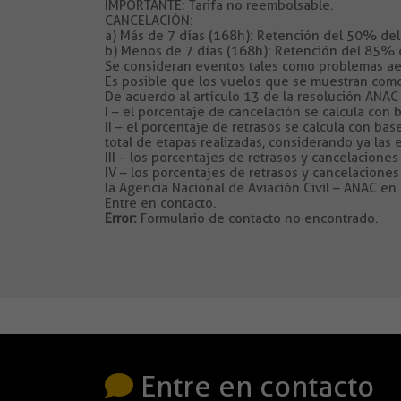
IMPORTANTE: Tarifa no reembolsable.
CANCELACIÓN:
a) Más de 7 días (168h): Retención del 50% del va
b) Menos de 7 días (168h): Retención del 85% del 
Se consideran eventos tales como problemas aero
Es posible que los vuelos que se muestran como
De acuerdo al artículo 13 de la resolución ANA
I – el porcentaje de cancelación se calcula con 
II – el porcentaje de retrasos se calcula con ba
total de etapas realizadas, considerando ya las 
III – los porcentajes de retrasos y cancelacion
IV – los porcentajes de retrasos y cancelaciones
la Agencia Nacional de Aviación Civil – ANAC en 
Entre en contacto.
Error:
Formulario de contacto no encontrado.
Entre en contacto