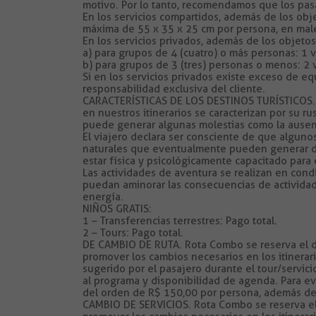
motivo. Por lo tanto, recomendamos que los pas
En los servicios compartidos, además de los ob
máxima de 55 x 35 x 25 cm por persona, en maleta
En los servicios privados, además de los objeto
a) para grupos de 4 (cuatro) o más personas: 1
b) para grupos de 3 (tres) personas o menos: 2
Si en los servicios privados existe exceso de eq
responsabilidad exclusiva del cliente.
CARACTERÍSTICAS DE LOS DESTINOS TURÍSTICOS. L
en nuestros itinerarios se caracterizan por su r
puede generar algunas molestias como la ausenci
El viajero declara ser consciente de que alguno
naturales que eventualmente pueden generar dife
estar física y psicológicamente capacitado para e
Las actividades de aventura se realizan en cond
puedan aminorar las consecuencias de actividad
energía.
NIÑOS GRATIS:
1 – Transferencias terrestres: Pago total.
2 – Tours: Pago total.
DE CAMBIO DE RUTA. Rota Combo se reserva el der
promover los cambios necesarios en los itinerar
sugerido por el pasajero durante el tour/servi
al programa y disponibilidad de agenda. Para e
del orden de R$ 150,00 por persona, además de l
CAMBIO DE SERVICIOS. Rota Combo se reserva el d