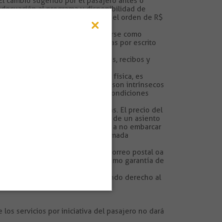
 El cambio sugerido por el pasajero antes o
adecuación al programa y disponibilidad de
rerá con los gastos de operación del orden de R$
ue nada debe entenderse o imaginarse como
rán válidas cuando sean confirmadas por escrito
ados por Rota Combo, como vales, recibos y
temente de su edad o condición física, es
os y controlados, dichos riesgos son intrínsecos
os que, una vez aceptadas estas Condiciones
, obesidad o necesidades médicas. El precio del
omento de la solicitud. La compra de un asiento
 Combo Ltd. se protege el derecho a no embarcar
unto. Si la situación no es informada
te por correo electrónico, fax o correo postal oa
 total del itinerario adquirido, como garantía de
solicitados y contratados, teniendo derecho al
los servicios por iniciativa del pasajero no dará