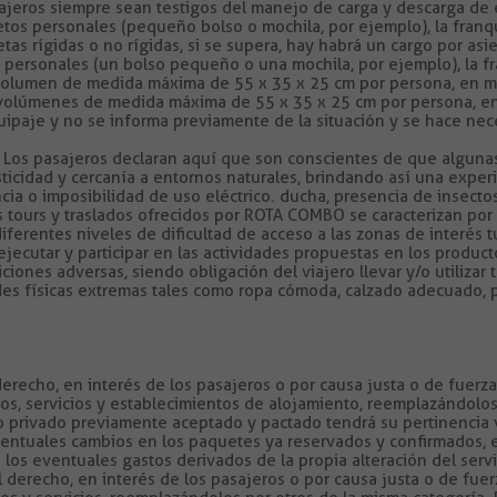
ajeros siempre sean testigos del manejo de carga y descarga de 
jetos personales (pequeño bolso o mochila, por ejemplo), la fra
s rígidas o no rígidas, si se supera, hay habrá un cargo por asie
s personales (un bolso pequeño o una mochila, por ejemplo), la f
 volumen de medida máxima de 55 x 35 x 25 cm por persona, en mal
 volúmenes de medida máxima de 55 x 35 x 25 cm por persona, en 
uipaje y no se informa previamente de la situación y se hace nece
os pasajeros declaran aquí que son conscientes de que algunas
usticidad y cercanía a entornos naturales, brindando así una expe
a o imposibilidad de uso eléctrico. ducha, presencia de insectos 
s tours y traslados ofrecidos por ROTA COMBO se caracterizan por 
rentes niveles de dificultad de acceso a las zonas de interés tu
jecutar y participar en las actividades propuestas en los producto
iciones adversas, siendo obligación del viajero llevar y/o utiliz
es físicas extremas tales como ropa cómoda, calzado adecuado, p
echo, en interés de los pasajeros o por causa justa o de fuerza 
ios, servicios y establecimientos de alojamiento, reemplazándolos
cio privado previamente aceptado y pactado tendrá su pertinencia
ventuales cambios en los paquetes ya reservados y confirmados, e
os eventuales gastos derivados de la propia alteración del servi
erecho, en interés de los pasajeros o por causa justa o de fuerz