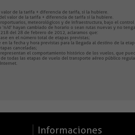
lor de la tarifa + diferencia de tarifa, si la hubiere.
valor de la tarifa + diferencia de tarifa si la hubiere.
portuarios, meteorológicos y de infraestructura, bajo el control 
 ‘n/d’ hayan cambiado de horario o sean rutas nuevas y no tenga
C 218 del 28 de febrero de 2012, aclaramos que:
base en el número total de etapas previstas;
se en la fecha y hora previstas para la llegada al destino de la et
etapas canceladas;
es representan el comportamiento histórico de los vuelos, que pue
 de todas las etapas de vuelo del transporte aéreo público regula
Internet.
Informaciones