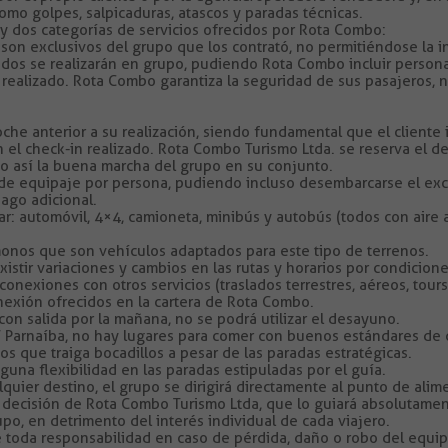
como golpes, salpicaduras, atascos y paradas técnicas.
 dos categorías de servicios ofrecidos por Rota Combo:
os son exclusivos del grupo que los contrató, no permitiéndose la 
slados se realizarán en grupo, pudiendo Rota Combo incluir person
 realizado. Rota Combo garantiza la seguridad de sus pasajeros,
noche anterior a su realización, siendo fundamental que el clien
 el check-in realizado. Rota Combo Turismo Ltda. se reserva el 
o así la buena marcha del grupo en su conjunto.
s de equipaje por persona, pudiendo incluso desembarcarse el ex
pago adicional.
lizar: automóvil, 4×4, camioneta, minibús y autobús (todos con ai
 monos que son vehículos adaptados para este tipo de terrenos.
xistir variaciones y cambios en las rutas y horarios por condicione
onexiones con otros servicios (traslados terrestres, aéreos, tour
nexión ofrecidos en la cartera de Rota Combo.
con salida por la mañana, no se podrá utilizar el desayuno.
e / Parnaíba, no hay lugares para comer con buenos estándares de 
s que traiga bocadillos a pesar de las paradas estratégicas.
nguna flexibilidad en las paradas estipuladas por el guía.
lquier destino, el grupo se dirigirá directamente al punto de alim
a decisión de Rota Combo Turismo Ltda, que lo guiará absolutamente.
po, en detrimento del interés individual de cada viajero.
toda responsabilidad en caso de pérdida, daño o robo del equip