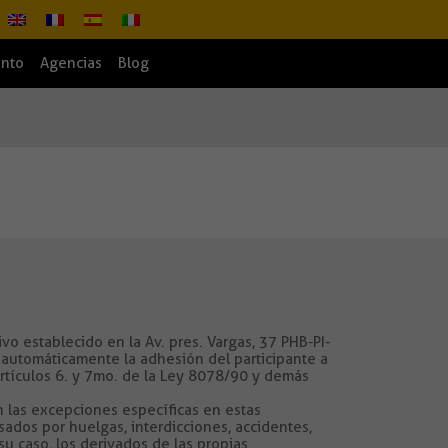
ento
Agencias
Blog
o establecido en la Av. pres. Vargas, 37 PHB-PI-
utomáticamente la adhesión del participante a
rtículos 6. y 7mo. de la Ley 8078/90 y demás
las excepciones específicas en estas
s ​​por huelgas, interdicciones, accidentes,
su caso, los derivados de las propias