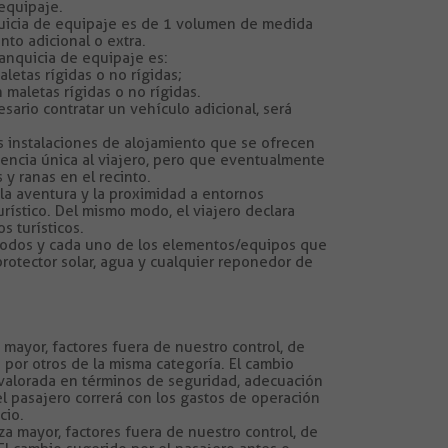
equipaje.
nquicia de equipaje es de 1 volumen de medida
nto adicional o extra.
ranquicia de equipaje es:
etas rígidas o no rígidas;
maletas rígidas o no rígidas.
sario contratar un vehículo adicional, será
 instalaciones de alojamiento que se ofrecen
riencia única al viajero, pero que eventualmente
y ranas en el recinto.
la aventura y la proximidad a entornos
rístico. Del mismo modo, el viajero declara
s turísticos.
ar todos y cada uno de los elementos/equipos que
rotector solar, agua y cualquier reponedor de
mayor, factores fuera de nuestro control, de
 por otros de la misma categoría. El cambio
 valorada en términos de seguridad, adecuación
l pasajero correrá con los gastos de operación
cio.
a mayor, factores fuera de nuestro control, de