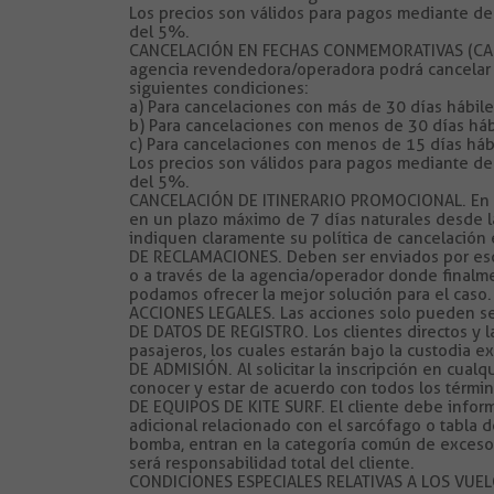
Los precios son válidos para pagos mediante depó
del 5%.
CANCELACIÓN EN FECHAS CONMEMORATIVAS (CARN
agencia revendedora/operadora podrá cancelar l
siguientes condiciones:
a) Para cancelaciones con más de 30 días hábiles
b) Para cancelaciones con menos de 30 días hábi
c) Para cancelaciones con menos de 15 días hábi
Los precios son válidos para pagos mediante depó
del 5%.
CANCELACIÓN DE ITINERARIO PROMOCIONAL. En el 
en un plazo máximo de 7 días naturales desde l
indiquen claramente su política de cancelación 
DE RECLAMACIONES. Deben ser enviados por escr
o a través de la agencia/operador donde finalmen
podamos ofrecer la mejor solución para el caso.
ACCIONES LEGALES. Las acciones solo pueden ser 
DE DATOS DE REGISTRO. Los clientes directos y 
pasajeros, los cuales estarán bajo la custodia e
DE ADMISIÓN. Al solicitar la inscripción en cua
conocer y estar de acuerdo con todos los térmi
DE EQUIPOS DE KITE SURF. El cliente debe inform
adicional relacionado con el sarcófago o tabla de
bomba, entran en la categoría común de exceso d
será responsabilidad total del cliente.
CONDICIONES ESPECIALES RELATIVAS A LOS VUE