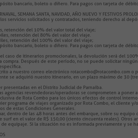
sito bancario, boleto o diñero. Para pagos con tarjeta de débito 
AVAL, SEMANA SANTA, NAVIDAD, AÑO NUEVO Y FESTIVOS PROLONGA
os servicios solicitados y contratados, teniendo derecho al dep
, retención del 10% del valor total del viaje;
les, retención del 80% del valor del viaje.
les, retención del 100% del valor del viaje;
sito bancario, boleto o diñero. Para pagos con tarjeta de débito 
caso de itinerarios promocionales, la devolución será del 100%
a compra. Después de este período, no se puede solicitar ningún 
específica.
ito a nuestro correo electrónico rotacombo@rotacombo.com o po
te se adquirió nuestro itinerario, en un plazo máximo de 30 (treint
presentadas en el Distrito Judicial de Parnaíba.
las agencias revendedoras/operadoras se comprometen a poner a 
xclusiva de Rota Combo para los únicos efectos de control interno 
lquier programa de viajes organizado por Rota Combo, el cliente y
nos de estas Condiciones Generales.
ar, dentro de las 48 horas antes del embarque, sobre su equipo d
 surf en el valor de R$ 150,00 (ciento cincuenta reales). Otros artí
e equipaje. Si la situación no es informada previamente y se ha
LOS