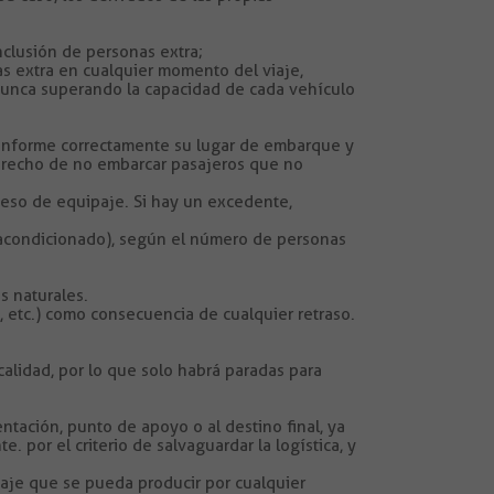
inclusión de personas extra;
as extra en cualquier momento del viaje,
 nunca superando la capacidad de cada vehículo
te informe correctamente su lugar de embarque y
derecho de no embarcar pasajeros que no
ceso de equipaje. Si hay un excedente,
re acondicionado), según el número de personas
s naturales.
s, etc.) como consecuencia de cualquier retraso.
calidad, por lo que solo habrá paradas para
entación, punto de apoyo o al destino final, ya
 por el criterio de salvaguardar la logística, y
aje que se pueda producir por cualquier