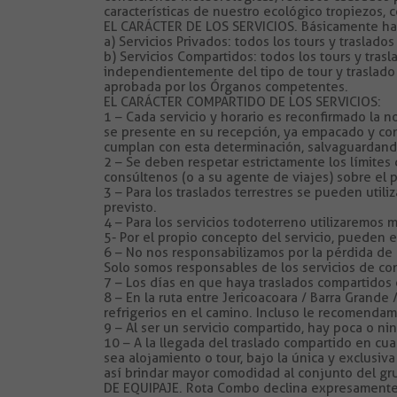
características de nuestro ecológico tropiezos, 
EL CARÁCTER DE LOS SERVICIOS. Básicamente hay
a) Servicios Privados: todos los tours y traslad
b) Servicios Compartidos: todos los tours y tra
independientemente del tipo de tour y traslado
aprobada por los Órganos competentes.
EL CARÁCTER COMPARTIDO DE LOS SERVICIOS:
1 – Cada servicio y horario es reconfirmado la 
se presente en su recepción, ya empacado y con
cumplan con esta determinación, salvaguardand
2 – Se deben respetar estrictamente los límite
consúltenos (o a su agente de viajes) sobre el 
3 – Para los traslados terrestres se pueden uti
previsto.
4 – Para los servicios todoterreno utilizaremos
5- Por el propio concepto del servicio, pueden e
6 – No nos responsabilizamos por la pérdida de c
Solo somos responsables de los servicios de co
7 – Los días en que haya traslados compartidos 
8 – En la ruta entre Jericoacoara / Barra Grand
refrigerios en el camino. Incluso le recomendamo
9 – Al ser un servicio compartido, hay poca o ni
10 – A la llegada del traslado compartido en cua
sea alojamiento o tour, bajo la única y exclusiv
así brindar mayor comodidad al conjunto del gru
DE EQUIPAJE. Rota Combo declina expresamente 