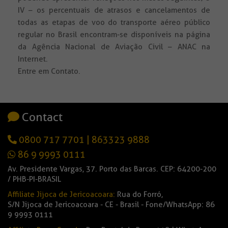
IV – os percentuais de atrasos e cancelamentos de
todas as etapas de voo do transporte aéreo público
regular no Brasil encontram-se disponíveis na página
da Agência Nacional de Aviação Civil – ANAC na
Internet.
Entre em Contato.
Contact
0800 717 7701
|
863323 9888
86 9 9993 0111
Av. Presidente Vargas, 37. Porto das Barcas. CEP: 64200-200
/ PHB-PI-BRASIL
Affiliate Jijoca de Jericoacoara:
Rua do Forró,
S/N Jijoca de Jericoacoara - CE - Brasil - Fone/WhatsApp: 86
9 9993 0111