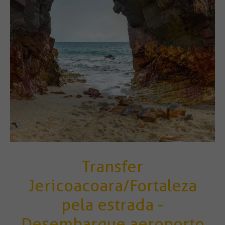
Transfer
Jericoacoara/Fortaleza
pela estrada -
Desembarque aeroporto