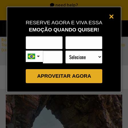
need help?
Call
0800 717 7701
|
86 3323 9888
|
86 9 9993 0111
RESERVE AGORA E VIVA ESSA
EMOÇÃO QUANDO QUISER!
Rota Combo
»
Transfers Jericoacoara / Fortaleza – desembarque no aeroporto
(compartilhado)
APROVEITAR AGORA