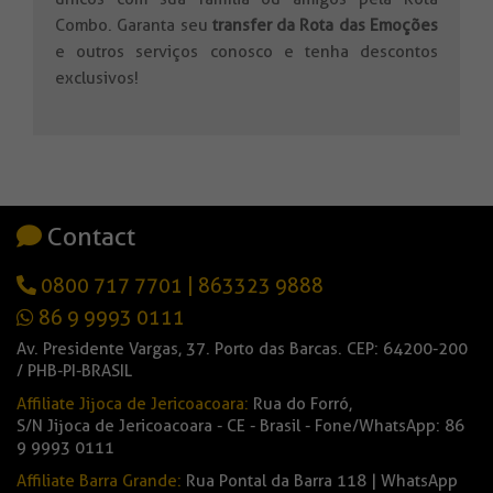
Combo. Garanta seu
transfer da Rota das Emoções
e outros serviços conosco e tenha descontos
exclusivos!
Contact
0800 717 7701
|
863323 9888
86 9 9993 0111
Av. Presidente Vargas, 37. Porto das Barcas. CEP: 64200-200
/ PHB-PI-BRASIL
Affiliate Jijoca de Jericoacoara:
Rua do Forró,
S/N Jijoca de Jericoacoara - CE - Brasil - Fone/WhatsApp: 86
9 9993 0111
Affiliate Barra Grande:
Rua Pontal da Barra 118 | WhatsApp