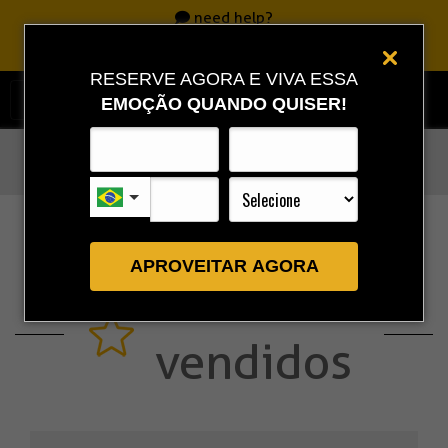
need help?
Call
0800 717 7701
|
86 3323 9888
|
86 9 9993 0111
RESERVE AGORA E VIVA ESSA
EMOÇÃO QUANDO QUISER!
Rota Combo
»
Mais Vendidos
APROVEITAR AGORA
Mais
vendidos