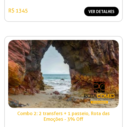
R$ 1345
VER DETALHES
Combo 2: 2 transfers + 1 passeio, Rota das
Emoções - 3% Off