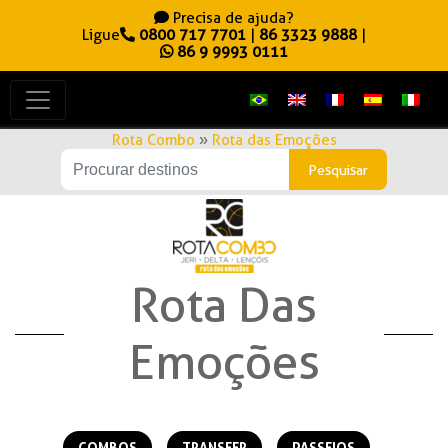
Precisa de ajuda?
Ligue
0800 717 7701
|
86 3323 9888
|
86 9 9993 0111
Rota Combo
»
Rota das Emoções
Rota Das
Emoções
COMBOS
TRANSFER
PASSEIOS