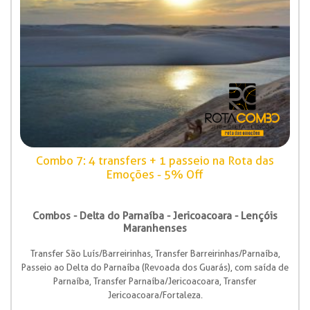
Combo 7: 4 transfers + 1 passeio na Rota das
Emoções - 5% Off
Combos - Delta do Parnaíba - Jericoacoara - Lençóis
Maranhenses
Transfer São Luís/Barreirinhas, Transfer Barreirinhas/Parnaíba,
Passeio ao Delta do Parnaíba (Revoada dos Guarás), com saída de
Parnaíba, Transfer Parnaíba/Jericoacoara, Transfer
Jericoacoara/Fortaleza.