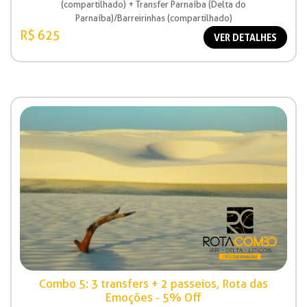
(compartilhado) + Transfer Parnaíba (Delta do
Parnaíba)/Barreirinhas (compartilhado)
R$ 625
VER DETALHES
Combo 5: 3 transfers + 2 passeios, Rota das
Emoções - 5% Off