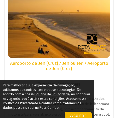
Aeroporto de Jeri (Cruz) / Jeri ou Jeri / Aeroporto
de Jeri (Cruz)
Transfers - Jericoacoara
Para melhorar a sua experiência de navegação,
utilizamos de cookies, entre outras tecnologias. De
acordo com a nossa
Política de Privacidade
, ao continuar
navegando, você aceita estas condições. Acesse nossa
Diversas opções de transfers privativos ou compartilhados.
Política de Privacidade
e confira como tratamos os
Do Aeroporto de Jeri (Cruz) para Jericoacoara ou de Jericoacoara
dados pessoais aqui na Rota Combo.
para o Aeroporto de Jeri (Cruz), com acompanhamento de
motorista/guia, veja abaixo e escolha a mais adequada para você.
Aceitar