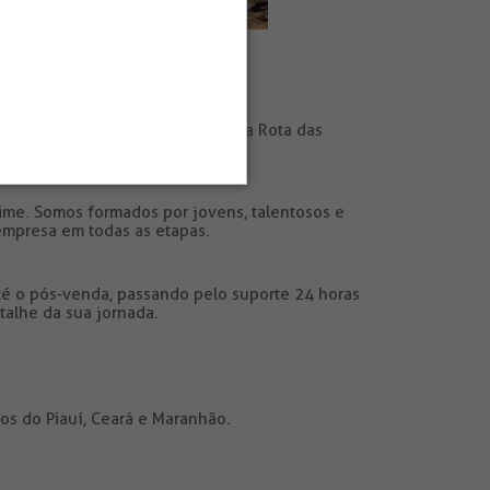
ade
xo custo e alto valor agregado na Rota das
time.
Somos formados por jovens, talentosos e
empresa em todas as etapas.
té o pós-venda, passando pelo suporte 24 horas
talhe da sua jornada.
os do Piauí, Ceará e Maranhão.