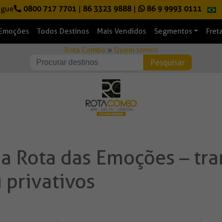
igue
0800 717 7701
|
86 3323 9888
|
86 9 9993 0111
 Emoções
Todos Destinos
Mais Vendidos
Segmentos
Fret
Rota Combo
»
Quem somos
a Rota das Emoções – tra
 privativos