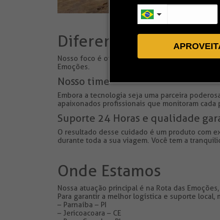
Diferencial Rota Comb
APROVEIT
Nosso foco é oferecer com excelência transfers
Emoções.
Nosso time
Embora a tecnologia seja uma parceira poderosa
apaixonados profissionais
que monitoram cada p
Suporte 24 Horas e qualidade gar
O resultado desse cuidado é um produto com ex
durante toda a sua viagem. Você tem a tranqui
Onde Estamos
Nossa atuação principal é na Rota das Emoções,
Para garantir a melhor logística e suporte loca
– Parnaíba – PI
– Jericoacoara – CE