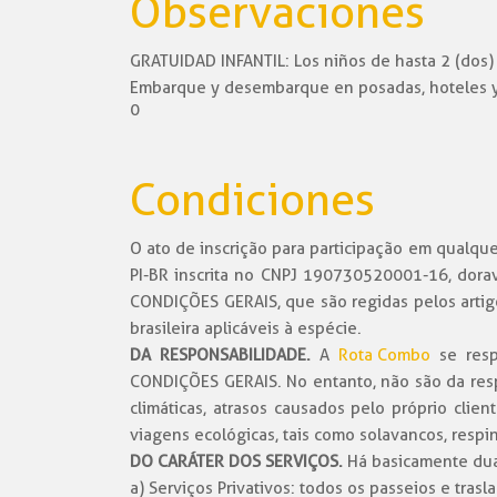
Observaciones
GRATUIDAD INFANTIL: Los niños de hasta 2 (dos) 
Embarque y desembarque en posadas, hoteles y 
0
Condiciones
O ato de inscrição para participação em qualq
PI-BR inscrita no CNPJ 190730520001-16, dora
CONDIÇÕES GERAIS, que são regidas pelos artigo
brasileira aplicáveis à espécie.
DA RESPONSABILIDADE
.
A
Rota Combo
se resp
CONDIÇÕES GERAIS. No entanto, não são da resp
climáticas, atrasos causados pelo próprio cli
viagens ecológicas, tais como solavancos, respi
DO CARÁTER DOS SERVIÇOS.
Há basicamente duas
a) Serviços Privativos: todos os passeios e tra