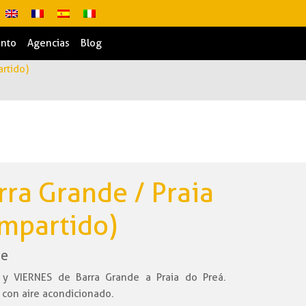
ento
Agencias
Blog
artido)
rra Grande / Praia
ompartido)
de
 y VIERNES de Barra Grande a Praia do Preá.
 con aire acondicionado.