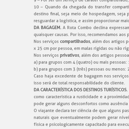
9 – Por ser um serviço de caráter compartilhad
10 – Quando da chegada do transfer comparti
destino final, seja meio de hospedagem, seja 
resguardar a logística, e assim proporcionar ma
DA BAGAGEM.
A Rota Combo declina expressam
quaisquer causas. Por isso, recomendamos aos
Nos serviços
compartilhados
, além dos artigos
x 25 cm por pessoa, em malas rígidas ou não ríg
Nos serviços
privativos
, além dos artigos pesso
a) para grupos com 4 (quatro) ou mais pessoas:
b) para grupos com 3 (três) pessoas ou menos: 
Caso haja excedente de bagagem nos serviços pr
isso será de total responsabilidade do cliente.
DA CARACTERÍSTICA DOS DESTINOS TURÍSTICOS.
como característica a rusticidade e a proximi
pode gerar alguns desconfortos como ausência e
O viajante declara ter ciência de que alguns p
naturais que eventualmente podem gerar níveis 
física e psicologicamente capacitado para execut