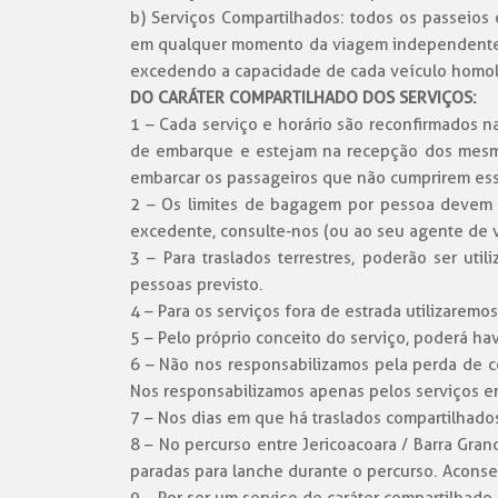
b) Serviços Compartilhados: todos os passeios
em qualquer momento da viagem independenteme
excedendo a capacidade de cada veículo homo
DO CARÁTER COMPARTILHADO DOS SERVIÇOS:
1 – Cada serviço e horário são reconfirmados n
de embarque e estejam na recepção dos mesmos
embarcar os passageiros que não cumprirem e
2 – Os limites de bagagem por pessoa devem 
excedente, consulte-nos (ou ao seu agente de 
3 – Para traslados terrestres, poderão ser ut
pessoas previsto.
4 – Para os serviços fora de estrada utilizaremo
5 – Pelo próprio conceito do serviço, poderá h
6 – Não nos responsabilizamos pela perda de co
Nos responsabilizamos apenas pelos serviços e
7 – Nos dias em que há traslados compartilhad
8 – No percurso entre Jericoacoara / Barra Gra
paradas para lanche durante o percurso. Aconse