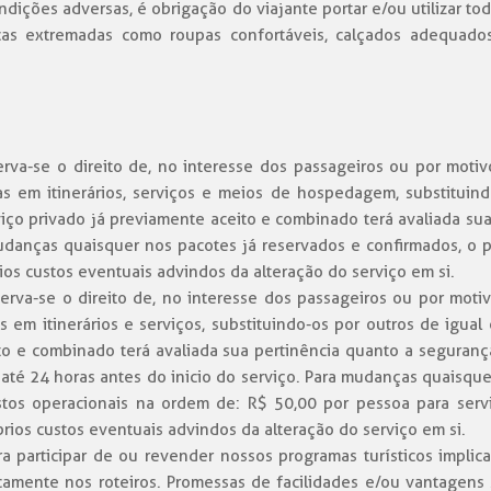
ondições adversas, é obrigação do viajante portar e/ou utilizar
cas extremadas como roupas confortáveis, calçados adequados,
va-se o direito de, no interesse dos passageiros ou por motivo
 em itinerários, serviços e meios de hospedagem, substituind
viço privado já previamente aceito e combinado terá avaliada s
danças quaisquer nos pacotes já reservados e confirmados, o p
os custos eventuais advindos da alteração do serviço em si.
va-se o direito de, no interesse dos passageiros ou por motivo
em itinerários e serviços, substituindo-os por outros de igual
ito e combinado terá avaliada sua pertinência quanto a seguran
té 24 horas antes do inicio do serviço. Para mudanças quaisqu
stos operacionais na ordem de: R$ 50,00 por pessoa para serv
prios custos eventuais advindos da alteração do serviço em si.
ra participar de ou revender nossos programas turísticos impl
ficamente nos roteiros. Promessas de facilidades e/ou vantagen