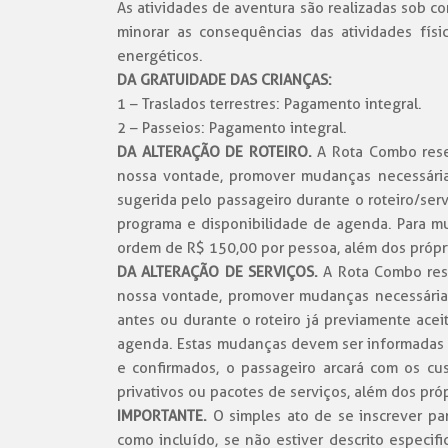
As atividades de aventura são realizadas sob c
minorar as consequências das atividades físi
energéticos.
DA GRATUIDADE DAS CRIANÇAS:
1 – Traslados terrestres: Pagamento integral.
2 – Passeios: Pagamento integral.
DA ALTERAÇÃO DE ROTEIRO.
A Rota Combo reser
nossa vontade, promover mudanças necessárias
sugerida pelo passageiro durante o roteiro/ser
programa e disponibilidade de agenda. Para mu
ordem de R$ 150,00 por pessoa, além dos própri
DA ALTERAÇÃO DE SERVIÇOS.
A Rota Combo reser
nossa vontade, promover mudanças necessárias 
antes ou durante o roteiro já previamente ace
agenda. Estas mudanças devem ser informadas a
e confirmados, o passageiro arcará com os cu
privativos ou pacotes de serviços, além dos pró
IMPORTANTE.
O simples ato de se inscrever pa
como incluído, se não estiver descrito especi