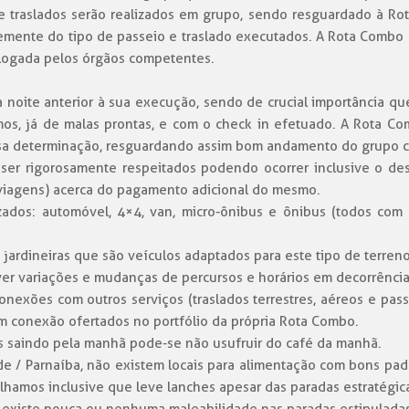
 e traslados serão realizados em grupo, sendo resguardado à Rot
nte do tipo de passeio e traslado executados. A Rota Combo 
logada pelos órgãos competentes.
a noite anterior à sua execução, sendo de crucial importância qu
, já de malas prontas, e com o check in efetuado. A Rota Com
ssa determinação, resguardando assim bom andamento do grupo 
ser rigorosamente respeitados podendo ocorrer inclusive o 
viagens) acerca do pagamento adicional do mesmo.
ilizados: automóvel, 4×4, van, micro-ônibus e ônibus (todos c
s jardineiras que são veículos adaptados para este tipo de terreno
aver variações e mudanças de percursos e horários em decorrência
nexões com outros serviços (traslados terrestres, aéreos e passe
m conexão ofertados no portfólio da própria Rota Combo.
os saindo pela manhã pode-se não usufruir do café da manhã.
nde / Parnaíba, não existem locais para alimentação com bons pad
lhamos inclusive que leve lanches apesar das paradas estratégic