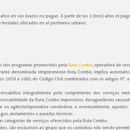
años en sus brazos no pagan. A partir de los 3 (tres) años el pag
hostales ubicados en el perímetro urbano.
uer dos programas promovidos pela
Rota Combo
, operadora de rec
vante denominada simplesmente Rota Combo, implica automatic
s 1070 a 1091 do Código Civil combinados com os artigos 6º. e 
onsabiliza integralmente pelo cumprimento dos serviços men
onsabilidade da Rota Combo imprevistos desagradáveis causados
ente ou agência/operadora vendedora, e eventualmente, aqueles d
ngos, atolamentos e paradas técnicas.
 categorias de serviços oferecidos pela Rota Combo:
slados, são exclusivos ao grupo que os contratou não sendo permit