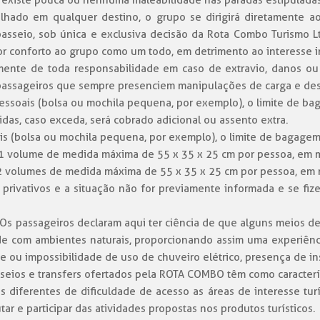
o, existe pouca ou nenhuma maleabilidade nas paradas estipuladas
lhado em qualquer destino, o grupo se dirigirá diretamente a
passeio, sob única e exclusiva decisão da Rota Combo Turismo Lt
ior conforto ao grupo como um todo, em detrimento ao interesse i
ente de toda responsabilidade em caso de extravio, danos o
 passageiros que sempre presenciem manipulações de carga e de
 pessoais (bolsa ou mochila pequena, por exemplo), o limite de 
idas, caso exceda, será cobrado adicional ou assento extra.
ais (bolsa ou mochila pequena, por exemplo), o limite de bagagem
 1 volume de medida máxima de 55 x 35 x 25 cm por pessoa, em ma
2 volumes de medida máxima de 55 x 35 x 25 cm por pessoa, em m
ivativos e a situação não for previamente informada e se fizer
Os passageiros declaram aqui ter ciência de que alguns meios 
dade com ambientes naturais, proporcionando assim uma experiênc
 ou impossibilidade de uso de chuveiro elétrico, presença de in
asseios e transfers ofertados pela ROTA COMBO têm como caracter
diferentes de dificuldade de acesso as áreas de interesse turí
ar e participar das atividades propostas nos produtos turísticos.