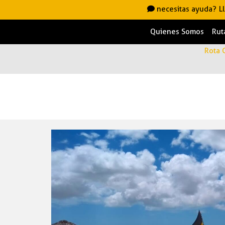
necesitas ayuda?
L
Quienes Somos
Rut
Rota 