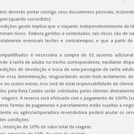
ros deverão portar consigo seus documentos pessoais, incluindo
agem (quando concedido).
ndições gerais implica que o viajante, independentemente da idad
etam riscos. Embora geridos e controlados, tais riscos são de n
totalmente eventuais lesões e contratempos, e que a partir do
compartilhados é necessária a compra de 01 assento adicion
nde à tarifa de adulto no trecho correspondente, mediante disp
ondições de devolução e troca de uma passagem de tarifa adulto
rem essa determinação, resguardando assim bom andamento do 
ou custos extras, isso será de total responsabilidade do cliente
dos pela Rota Combo serão solicitadas pelos clientes diretamente
 viagens. A reserva será efetuada com o pagamento de 100% (cem 
utras formas de pagamento e parcelamento estão sujeitas a negoc
nte ou agência/operadora revendedora poderá anular os serviç
tes condições:
s, retenção de 10% do valor total da viagem;