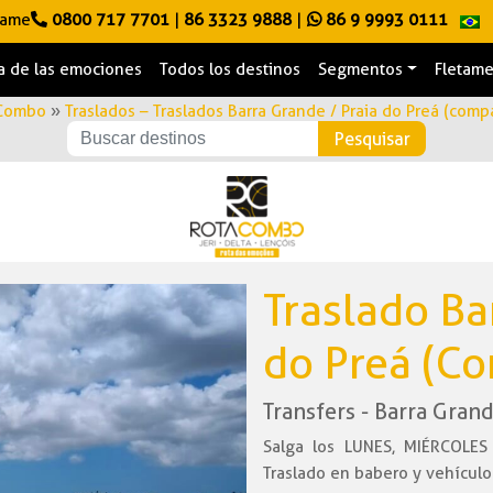
lame
0800 717 7701
|
86 3323 9888
|
86 9 9993 0111
a de las emociones
Todos los destinos
Segmentos
Fletam
Combo
»
Traslados – Traslados Barra Grande / Praia do Preá (comp
Traslado Ba
do Preá (C
Transfers - Barra Gran
Salga los LUNES, MIÉRCOLES
Traslado en babero y vehículo