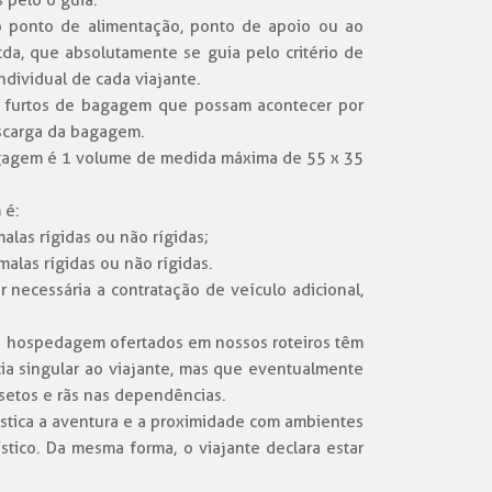
 pelo o guia.
o ponto de alimentação, ponto de apoio ou ao
da, que absolutamente se guia pelo critério de
ndividual de cada viajante.
u furtos de bagagem que possam acontecer por
scarga da bagagem.
bagagem é 1 volume de medida máxima de 55 x 35
 é:
las rígidas ou não rígidas;
alas rígidas ou não rígidas.
 necessária a contratação de veículo adicional,
de hospedagem ofertados em nossos roteiros têm
ia singular ao viajante, mas que eventualmente
setos e rãs nas dependências.
ística a aventura e a proximidade com ambientes
stico. Da mesma forma, o viajante declara estar