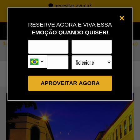
necesitas ayuda?
Llame
0800 717 7701
|
86 3323 9888
|
86 9 9993 0111
RESERVE AGORA E VIVA ESSA
EMOÇÃO QUANDO QUISER!
Rota Combo
»
Traslado Aeropuerto/ Hotel en São Luís (regular)
APROVEITAR AGORA