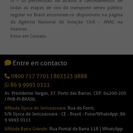
IV – os percentuais de atrasos e cancelamentos de
todas as etapas de voo do transporte aéreo público
regular no Brasil encontram-se disponíveis na página
da Agência Nacional de Aviação Civil – ANAC na
Internet.
Entre em Contato.
Entre en contacto
0800 717 7701
|
863323 9888
86 9 9993 0111
Av. Presidente Vargas, 37. Porto das Barcas. CEP: 64200-200
/ PHB-PI-BRASIL
Afiliada Jijoca de Jericoacoara:
Rua do Forró,
S/N Jijoca de Jericoacoara - CE - Brasil - Fone/WhatsApp: 86
9 9993 0111
Afiliada Barra Grande:
Rua Pontal da Barra 118 | WhatsApp