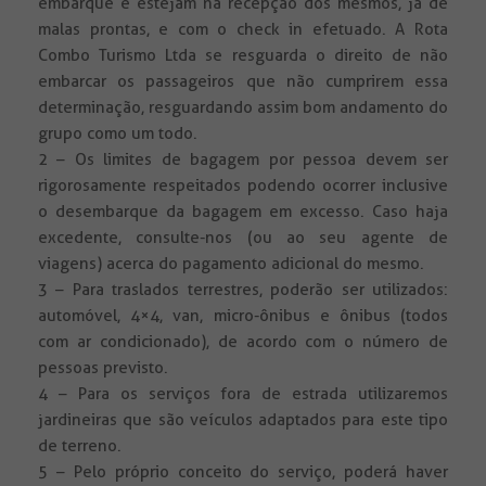
embarque e estejam na recepção dos mesmos, já de
malas prontas, e com o check in efetuado. A Rota
Combo Turismo Ltda se resguarda o direito de não
embarcar os passageiros que não cumprirem essa
determinação, resguardando assim bom andamento do
grupo como um todo.
2 – Os limites de bagagem por pessoa devem ser
rigorosamente respeitados podendo ocorrer inclusive
o desembarque da bagagem em excesso. Caso haja
excedente, consulte-nos (ou ao seu agente de
viagens) acerca do pagamento adicional do mesmo.
3 – Para traslados terrestres, poderão ser utilizados:
automóvel, 4×4, van, micro-ônibus e ônibus (todos
com ar condicionado), de acordo com o número de
pessoas previsto.
4 – Para os serviços fora de estrada utilizaremos
jardineiras que são veículos adaptados para este tipo
de terreno.
5 – Pelo próprio conceito do serviço, poderá haver