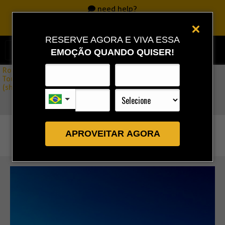
need help?
Call
0800 717 7701
|
86 3323 9888
|
86 9 9993 0111
RESERVE AGORA E VIVA ESSA
EMOÇÃO QUANDO QUISER!
Rota Combo
»
Tour to Lago Grande in Tatajuba – West Side of Jericoacoara
(shared)
APROVEITAR AGORA