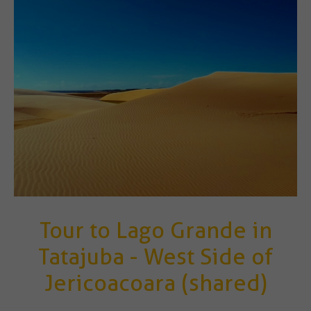
Tour to Lago Grande in
Tatajuba - West Side of
Jericoacoara (shared)