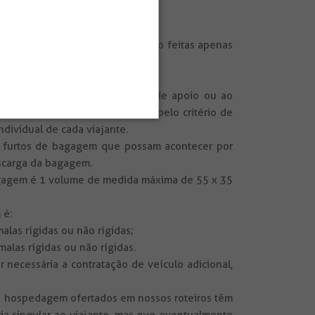
rões de qualidade, portanto serão feitas apenas
as.
 pelo o guia.
o ponto de alimentação, ponto de apoio ou ao
da, que absolutamente se guia pelo critério de
ndividual de cada viajante.
u furtos de bagagem que possam acontecer por
scarga da bagagem.
bagagem é 1 volume de medida máxima de 55 x 35
 é:
las rígidas ou não rígidas;
alas rígidas ou não rígidas.
 necessária a contratação de veículo adicional,
de hospedagem ofertados em nossos roteiros têm