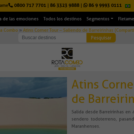
lame
0800 717 7701
|
86 3323 9888
|
86 9 9993 0111
a de las emociones
Todos los destinos
Segmentos
Fletam
ta Combo
»
Atins Corner Tour – Saliendo de Barreirinhas (Compart
Atins Corne
de Barreiri
Salida desde Barreirinhas en 4
sendero todoterreno, pasand
Maranhenses.