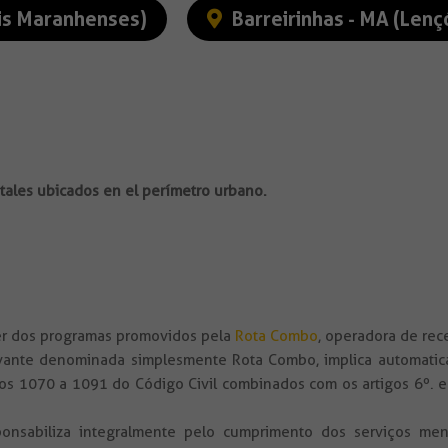
óis Maranhenses)
Barreirinhas - MA (Len
tales ubicados en el perímetro urbano.
uer dos programas promovidos pela
Rota Combo
, operadora de rec
vante denominada simplesmente Rota Combo, implica automatic
s 1070 a 1091 do Código Civil combinados com os artigos 6º. e 
onsabiliza integralmente pelo cumprimento dos serviços men