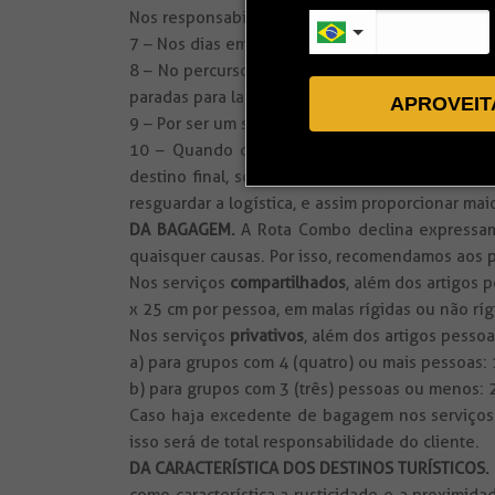
Nos responsabilizamos apenas pelos serviços e
7 – Nos dias em que há traslados compartilhad
8 – No percurso entre Jericoacoara / Barra Gra
paradas para lanche durante o percurso. Aconse
APROVEIT
9 – Por ser um serviço de caráter compartilhad
10 – Quando da chegada do transfer comparti
destino final, seja meio de hospedagem, seja 
resguardar a logística, e assim proporcionar ma
DA BAGAGEM.
A Rota Combo declina expressam
quaisquer causas. Por isso, recomendamos aos
Nos serviços
compartilhados
, além dos artigos
x 25 cm por pessoa, em malas rígidas ou não ríg
Nos serviços
privativos
, além dos artigos pesso
a) para grupos com 4 (quatro) ou mais pessoas:
b) para grupos com 3 (três) pessoas ou menos: 
Caso haja excedente de bagagem nos serviços pr
isso será de total responsabilidade do cliente.
DA CARACTERÍSTICA DOS DESTINOS TURÍSTICOS.