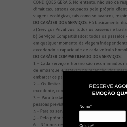
CONDIÇÕES GERAIS. No entanto, não são da resp
climáticas, atrasos causados pelo próprio cli
viagens ecológicas, tais como solavancos, respi
DO CARÁTER DOS SERVIÇOS.
Há basicamente duas
a) Serviços Privativos: todos os passeios e tra
b) Serviços Compartilhados: todos os passeios
em qualquer momento da viagem independenteme
excedendo a capacidade de cada veículo homo
DO CARÁTER COMPARTILHADO DOS SERVIÇOS:
1 – Cada serviço e horário são reconfirmados n
de embarque e estejam na recepção dos mesmos
embarcar os passageiros que não cumprirem e
2 – Os limites de bagagem por pessoa devem 
RESERVE AGOR
excedente, consulte-nos (ou ao seu agente de 
EMOÇÃO QUA
3 – Para traslados terrestres, poderão ser ut
pessoas previsto.
Nome*
4 – Para os serviços fora de estrada utilizaremo
5 – Pelo próprio conceito do serviço, poderá h
6 – Não nos responsabilizamos pela perda de co
Celular*