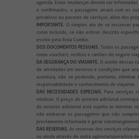
agenda. Estas mudanças devem ser informadas a
e confirmados, o passageiro arcará com os cu
privativos ou pacotes de serviços, além dos pró
IMPORTANTE.
O simples ato de se inscrever pa
como incluído, se não estiver descrito especi
escrito pela Rota Combo.
DOS DOCUMENTOS PESSOAIS.
Todos
os passagei
como vouchers, recibos e cartões do seguro vi
DA SEGURANÇA DO VIAJANTE.
O aceite dessas co
de atividades em terrenos e condições que acarr
aventura, não se podendo, portanto, eliminar 
responsabilidade e conhecimento do viajante.
DAS NECESSIDADES ESPECIAIS.
Para serviços 
médicas. O preço do assento adicional correspo
do assento adicional está sujeita às mesmas c
não embarcar os passageiros que não cumpri
previamente informada e gerar constrangimentos 
DAS RESERVAS.
As reservas dos serviços ofereci
ou ainda através de outra agência/operadora de