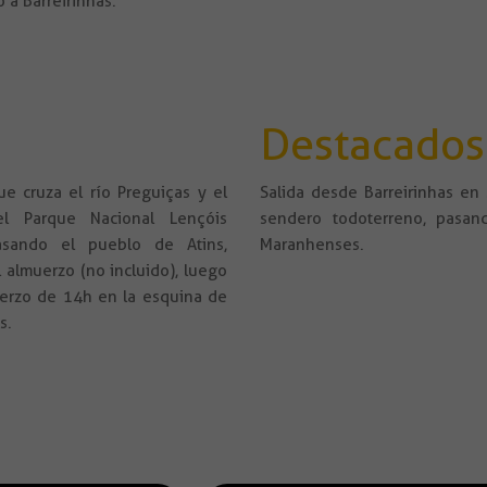
 a Barreirinhas.
Destacados
ue cruza el río Preguiças y el
Salida desde Barreirinhas en 
l Parque Nacional Lençóis
sendero todoterreno, pasan
asando el pueblo de Atins,
Maranhenses.
almuerzo (no incluido), luego
uerzo de 14h en la esquina de
s.