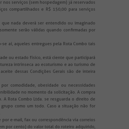
er nos serviços (sem hospedagem) já reservados
iços compartilhados e R$ 150,00 para serviços
ica que nada deverá ser entendido ou imaginado
s somente serão válidas quando confirmadas por
-se aí, aqueles entregues pela Rota Combo tais
e ou estado físico, está ciente que participará
atureza intrínseca ao ecoturismo e ao turismo de
 aceite dessas Condições Gerais são de inteira
al por comodidade, obesidade ou necessidades
onibilidade no momento da solicitação. A compra
. A Rota Combo Ltda. se resguarda o direito de
grupo como um todo. Caso a situação não for
.
 por e-mail, fax ou correspondência via correios
por cento) do valor total do roteiro adquirido,