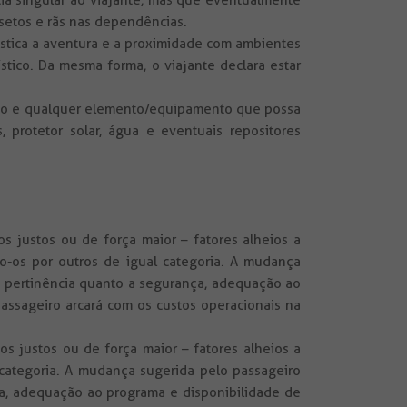
ia singular ao viajante, mas que eventualmente
setos e rãs nas dependências.
ística a aventura e a proximidade com ambientes
stico. Da mesma forma, o viajante declara estar
 todo e qualquer elemento/equipamento que possa
 protetor solar, água e eventuais repositores
s justos ou de força maior – fatores alheios a
o-os por outros de igual categoria. A mudança
ua pertinência quanto a segurança, adequação ao
assageiro arcará com os custos operacionais na
s justos ou de força maior – fatores alheios a
 categoria. A mudança sugerida pelo passageiro
ça, adequação ao programa e disponibilidade de