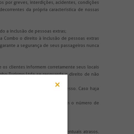
 por greves, interdições, acidentes, condições
ecorrentes da própria característica de nossas
ido a inclusão de pessoas extras;
a Combo o direito à inclusão de pessoas extras
garante a segurança de seus passageiros nunca
e os clientes informem corretamente seus locais
bo Turismo Ltda se resguarda o direito de não
como um todo.
desembarque da bagagem em excesso. Caso haja
om ar condicionado), de acordo com o número de
.
 de condições naturais.
ios, etc.) em decorrência de eventuais atrasos.