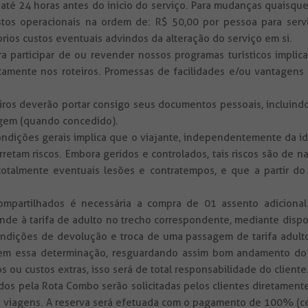
té 24 horas antes do inicio do serviço. Para mudanças quaisqu
stos operacionais na ordem de: R$ 50,00 por pessoa para serv
prios custos eventuais advindos da alteração do serviço em si.
ra participar de ou revender nossos programas turísticos impl
ficamente nos roteiros. Promessas de facilidades e/ou vantagen
ros deverão portar consigo seus documentos pessoais, incluindo
agem (quando concedido).
ndições gerais implica que o viajante, independentemente da idad
etam riscos. Embora geridos e controlados, tais riscos são de n
totalmente eventuais lesões e contratempos, e que a partir do
compartilhados é necessária a compra de 01 assento adicion
nde à tarifa de adulto no trecho correspondente, mediante disp
ondições de devolução e troca de uma passagem de tarifa adulto
rem essa determinação, resguardando assim bom andamento do 
ou custos extras, isso será de total responsabilidade do cliente
dos pela Rota Combo serão solicitadas pelos clientes diretamente
 viagens. A reserva será efetuada com o pagamento de 100% (cem 