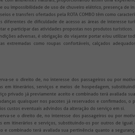
dade com ambientes naturais, proporcionando assim uma experiênc
 ou impossibilidade de uso de chuveiro elétrico, presença de in
asseios e transfers ofertados pela ROTA COMBO têm como caracter
diferentes de dificuldade de acesso as áreas de interesse turí
ar e participar das atividades propostas nos produtos turísticos.
ondições adversas, é obrigação do viajante portar e/ou utilizar
cas extremadas como roupas confortáveis, calçados adequados,
va-se o direito de, no interesse dos passageiros ou por motivo
 em itinerários, serviços e meios de hospedagem, substituind
viço privado já previamente aceito e combinado terá avaliada s
danças quaisquer nos pacotes já reservados e confirmados, o p
os custos eventuais advindos da alteração do serviço em si.
va-se o direito de, no interesse dos passageiros ou por motivo
em itinerários e serviços, substituindo-os por outros de igual
ito e combinado terá avaliada sua pertinência quanto a seguran