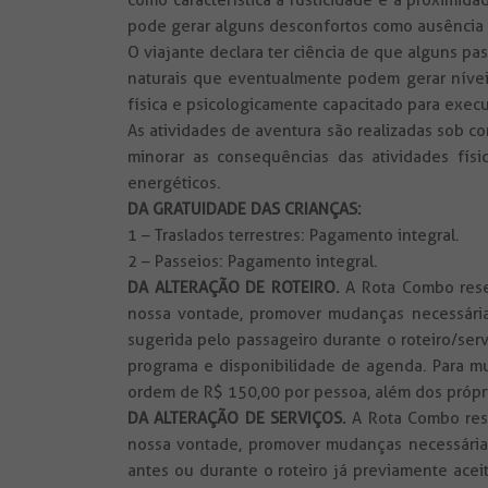
como característica a rusticidade e a proximi
pode gerar alguns desconfortos como ausência e
O viajante declara ter ciência de que alguns p
naturais que eventualmente podem gerar níveis 
física e psicologicamente capacitado para execut
As atividades de aventura são realizadas sob c
minorar as consequências das atividades físi
energéticos.
DA GRATUIDADE DAS CRIANÇAS:
1 – Traslados terrestres: Pagamento integral.
2 – Passeios: Pagamento integral.
DA ALTERAÇÃO DE ROTEIRO.
A Rota Combo reser
nossa vontade, promover mudanças necessárias
sugerida pelo passageiro durante o roteiro/ser
programa e disponibilidade de agenda. Para mu
ordem de R$ 150,00 por pessoa, além dos própri
DA ALTERAÇÃO DE SERVIÇOS.
A Rota Combo reser
nossa vontade, promover mudanças necessárias 
antes ou durante o roteiro já previamente ace