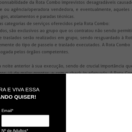
onsabilidade da Rota Combo imprevistos desagradáveis causados
ente ou agência/operadora vendedora, e eventualmente, aqueles d
ngos, atolamentos e paradas técnicas.
 categorias de serviços oferecidos pela Rota Combo:
slados, são exclusivos ao grupo que os contratou não sendo permit
 e traslados serão realizados em grupo, sendo resguardado à Rot
nte do tipo de passeio e traslado executados. A Rota Combo 
logada pelos órgãos competentes.
a noite anterior à sua execução, sendo de crucial importância qu
, já de malas prontas, e com o check in efetuado. A Rota Com
ssa determinação, resguardando assim bom andamento do grupo 
ser rigorosamente respeitados podendo ocorrer inclusive o 
A E VIVA ESSA
viagens) acerca do pagamento adicional do mesmo.
NDO QUISER!
ilizados: automóvel, 4×4, van, micro-ônibus e ônibus (todos c
Email*
s jardineiras que são veículos adaptados para este tipo de terreno
aver variações e mudanças de percursos e horários em decorrência
nexões com outros serviços (traslados terrestres, aéreos e passe
Nº de Adultos*