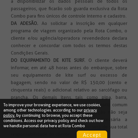
a disponibilizar os dados pessoais de todos os
passageiros, que ficarão sob guarda exclusiva da Rota
Combo para fins únicos de controle interno e cadastro.
DA ADESÃO.
Ao solicitar a inscrição em qualquer
programa de viagem organizado pela Rota Combo, o
cliente e/ou agência/operadora revendedora declara
conhecer e concordar com todos os termos destas
Condições Gerais.
DO EQUIPAMENTO DE KITE SURF.
O cliente deverá
informar, em até 48 horas antes do embarque, sobre
seu equipamento de kite surf ou excesso de
bagagem, sendo no valor de R$ 150,00 (cento e
cinquenta reais) o adicional relativo ao sarcófago ou
prancha. Os demais itens, tais como pipa, barra,
trapézio e bomba, enquadram-se na categoria comum
To improve your browsing experience, we use cookies,
among other technologies. according to our
privacy
de excesso de bagagem. Caso a situação não seja
policy
, by continuing to browse, you accept these
previamente informada e se fizer necessária a
conditions. Access our
privacy policy
and check out how
we handle personal data here at Rota Combo
contratação de veículo adicional, isso será de sua total
responsabilidade do cliente.
Accept