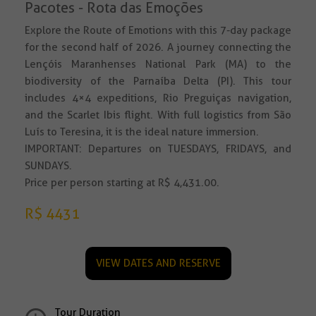
Pacotes - Rota das Emoções
Explore the Route of Emotions with this 7-day package
for the second half of 2026. A journey connecting the
Lençóis Maranhenses National Park (MA) to the
biodiversity of the Parnaíba Delta (PI). This tour
includes 4×4 expeditions, Rio Preguiças navigation,
and the Scarlet Ibis flight. With full logistics from São
Luís to Teresina, it is the ideal nature immersion.
IMPORTANT: Departures on TUESDAYS, FRIDAYS, and
SUNDAYS.
Price per person starting at R$ 4,431.00.
R$ 4431
VIEW DATES AND RESERVE
Tour Duration