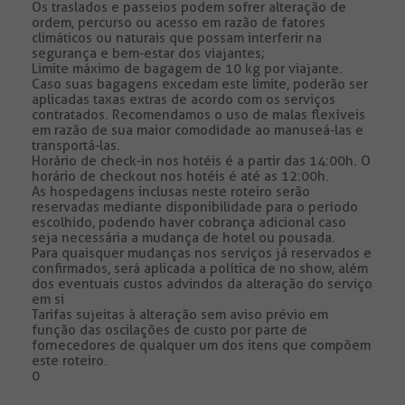
Os traslados e passeios podem sofrer alteração de
ordem, percurso ou acesso em razão de fatores
climáticos ou naturais que possam interferir na
segurança e bem-estar dos viajantes;
Limite máximo de bagagem de 10 kg por viajante.
Caso suas bagagens excedam este limite, poderão ser
aplicadas taxas extras de acordo com os serviços
contratados. Recomendamos o uso de malas flexíveis
em razão de sua maior comodidade ao manuseá-las e
transportá-las.
Horário de check-in nos hotéis é a partir das 14:00h. O
horário de checkout nos hotéis é até as 12:00h.
As hospedagens inclusas neste roteiro serão
reservadas mediante disponibilidade para o período
escolhido, podendo haver cobrança adicional caso
seja necessária a mudança de hotel ou pousada.
Para quaisquer mudanças nos serviços já reservados e
confirmados, será aplicada a política de no show, além
dos eventuais custos advindos da alteração do serviço
em si
Tarifas sujeitas à alteração sem aviso prévio em
função das oscilações de custo por parte de
fornecedores de qualquer um dos itens que compõem
este roteiro.
0