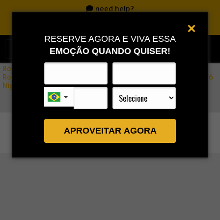
need help?
Call
0800 717 7701
|
86 3323 9888
|
86 9 9993 0111
RESERVE AGORA E VIVA ESSA
EMOÇÃO QUANDO QUISER!
Rota Combo
»
Route of Emotions: Sand Dunes Route (CE/PI/MA) – 7 Days & 6
Nights (2st Half 2026)
APROVEITAR AGORA