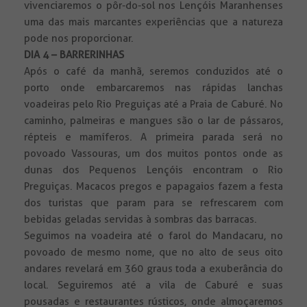
vivenciaremos o pôr-do-sol nos Lençóis Maranhenses
uma das mais marcantes experiências que a natureza
pode nos proporcionar.
DIA 4 – BARRERINHAS
Após o café da manhã, seremos conduzidos até o
porto onde embarcaremos nas rápidas lanchas
voadeiras pelo Rio Preguiças até a Praia de Caburé. No
caminho, palmeiras e mangues são o lar de pássaros,
répteis e mamíferos. A primeira parada será no
povoado Vassouras, um dos muitos pontos onde as
dunas dos Pequenos Lençóis encontram o Rio
Preguiças. Macacos pregos e papagaios fazem a festa
dos turistas que param para se refrescarem com
bebidas geladas servidas à sombras das barracas.
Seguimos na voadeira até o farol do Mandacaru, no
povoado de mesmo nome, que no alto de seus oito
andares revelará em 360 graus toda a exuberância do
local. Seguiremos até a vila de Caburé e suas
pousadas e restaurantes rústicos, onde almoçaremos