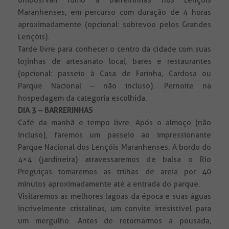
ônibus/van rumo a Barreirinhas nos Lençóis
Maranhenses, em percurso com duração de 4 horas
aproximadamente (opcional: sobrevoo pelos Grandes
Lençóis).
Tarde livre para conhecer o centro da cidade com suas
lojinhas de artesanato local, bares e restaurantes
(opcional: passeio à Casa de Farinha, Cardosa ou
Parque Nacional – não incluso). Pernoite na
hospedagem da categoria escolhida.
DIA 3 – BARRERINHAS
Café da manhã e tempo livre. Após o almoço (não
incluso), faremos um passeio ao impressionante
Parque Nacional dos Lençóis Maranhenses. A bordo do
4×4 (jardineira) atravessaremos de balsa o Rio
Preguiças tomaremos as trilhas de areia por 40
minutos aproximadamente até a entrada do parque.
Visitaremos as melhores lagoas da época e suas águas
incrivelmente cristalinas, um convite irresistível para
um mergulho. Antes de retornarmos a pousada,