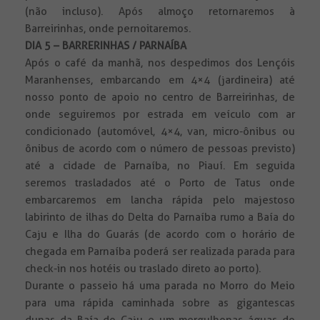
(não incluso). Após almoço retornaremos à
Barreirinhas, onde pernoitaremos.
DIA 5 – BARRERINHAS / PARNAÍBA
Após o café da manhã, nos despedimos dos Lençóis
Maranhenses, embarcando em 4×4 (jardineira) até
nosso ponto de apoio no centro de Barreirinhas, de
onde seguiremos por estrada em veículo com ar
condicionado (automóvel, 4×4, van, micro-ônibus ou
ônibus de acordo com o número de pessoas previsto)
até a cidade de Parnaíba, no Piauí. Em seguida
seremos trasladados até o Porto de Tatus onde
embarcaremos em lancha rápida pelo majestoso
labirinto de ilhas do Delta do Parnaíba rumo a Baía do
Caju e Ilha do Guarás (de acordo com o horário de
chegada em Parnaíba poderá ser realizada parada para
check-in nos hotéis ou traslado direto ao porto).
Durante o passeio há uma parada no Morro do Meio
para uma rápida caminhada sobre as gigantescas