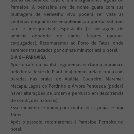
dunas da Baía do Caju e um mergulhonas águas do
Parnaíba. A belíssima ave de nome guará com sua
plumagem de vermelho vivo poderá ser vista às
centenas enquanto se empoleiram ao pôr-do- sol num
raro e inesquecível espetáculo (a avistagem de
animais depende de vários fatores naturais
conjugados). Retornaremos ao Porto de Tatus, onde
seremos trasladados por quinze minutos até o hotel.
DIA 6 – PARNAÍBA
Após o café da manhã seguiremos em tour panorâmico
pelo litoral leste do Piauí. Viajaremos pela estrada com
paradas nas praias de Ataláia, Coqueiro, Maramar,
Macapá, Lagoa do Portinho e Árvore Penteada (poderá
haver alterações de ordem e percurso em decorrência
de condições naturais).
Esse momento é ótimo para conhecer as praias e tirar
fotos.
Após o passeio, retornaremos à Parnaíba. Pernoite no
hotel.