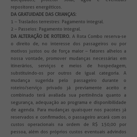
repositores energéticos.
DA GRATUIDADE DAS CRIANÇAS:
1 – Traslados terrestres: Pagamento integral.
2 – Passeios: Pagamento integral.
DA ALTERAÇÃO DE ROTEIRO.
A Rota Combo reserva-se
o direito de, no interesse dos passageiros ou por
motivos justos ou de força maior – fatores alheios a
nossa vontade, promover mudanças necessárias em
itinerários, serviços e meios de hospedagem,
substituindo-os por outros de igual categoria. A
mudança sugerida pelo passageiro durante o
roteiro/serviço privado já previamente aceito e
combinado terá avaliada sua pertinência quanto a
segurança, adequação ao programa e disponibilidade
de agenda. Para mudanças quaisquer nos pacotes já
reservados e confirmados, o passageiro arcará com os
custos operacionais na ordem de R$ 150,00 por
pessoa, além dos próprios custos eventuais advindos