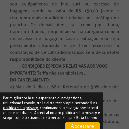
seu equipamento de kite surf ou excesso de
bagagem, sendo no valor de R$ 150,00 (cento e
cinquenta reais) o adicional relativo ao sarcófago ou
prancha. Os demais itens, tais como pipa, barra,
trapézio e bomba, enquadram-se na categoria comum
de excesso de bagagem. Caso a situação não seja
previamente informada e se fizer necessária a
contratação de veículo adicional, isso será de sua total
responsabilidade do cliente.
CONDIÇÕES ESPECIAIS RELATIVAS AOS VOOS
IMPORTANTE:
Tarifa não reembolsável.
DO CANCELAMENTO:
a) Mais de 7 dias (168h): Retenção de 50% do valor
da tarifa + diferença tarifária, se houver.
Per migliorare la tua esperienza di navigazione,
b) Menos de 7 dias (168h): Retenção de 85% do valor
utilizziamo i cookie, tra le altre tecnologie. secondo il ns
da tarifa + diferença tarifária, se houver.
politica sulla privacy
, continuando la navigazione accetti
queste condizioni. Accedi al nostro
politica sulla privacy
e
São considerados eventos como problemas
scopri come trattiamo i dati personali qui a Rota Combo
aeroportuários, meteorológicos e de infraestrutura,
Accettare
sob controle ou não da empresa aérea.