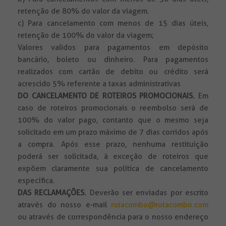
retenção de 80% do valor da viagem.
c) Para cancelamento com menos de 15 dias úteis,
retenção de 100% do valor da viagem;
Valores validos para pagamentos em depósito
bancário, boleto ou dinheiro. Para pagamentos
realizados com cartão de debito ou crédito será
acrescido 5% referente a taxas administrativas
DO CANCELAMENTO DE ROTEIROS PROMOCIONAIS.
Em
caso de roteiros promocionais o reembolso será de
100% do valor pago, contanto que o mesmo seja
solicitado em um prazo máximo de 7 dias corridos após
a compra. Após esse prazo, nenhuma restituição
poderá ser solicitada, à exceção de roteiros que
expõem claramente sua política de cancelamento
específica.
DAS RECLAMAÇÕES.
Deverão ser enviadas por escrito
através do nosso e-mail
rotacombo@rotacombo.com
ou através de correspondência para o nosso endereço