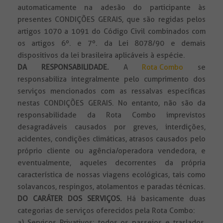
automaticamente na adesão do participante às
presentes CONDIÇÕES GERAIS, que são regidas pelos
artigos 1070 a 1091 do Código Civil combinados com
os artigos 6º. e 7º. da Lei 8078/90 e demais
dispositivos da lei brasileira aplicáveis à espécie.
DA RESPONSABILIDADE
.
A
Rota Combo
se
responsabiliza integralmente pelo cumprimento dos
serviços mencionados com as ressalvas específicas
nestas CONDIÇÕES GERAIS. No entanto, não são da
responsabilidade da Rota Combo imprevistos
desagradáveis causados por greves, interdições,
acidentes, condições climáticas, atrasos causados pelo
próprio cliente ou agência/operadora vendedora, e
eventualmente, aqueles decorrentes da própria
característica de nossas viagens ecológicas, tais como
solavancos, respingos, atolamentos e paradas técnicas.
DO CARÁTER DOS SERVIÇOS.
Há basicamente duas
categorias de serviços oferecidos pela Rota Combo:
a) Serviços Privativos: todos os passeios e traslados,