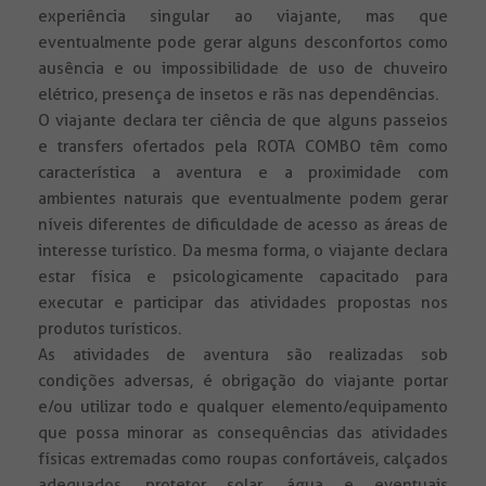
experiência singular ao viajante, mas que
eventualmente pode gerar alguns desconfortos como
ausência e ou impossibilidade de uso de chuveiro
elétrico, presença de insetos e rãs nas dependências.
O viajante declara ter ciência de que alguns passeios
e transfers ofertados pela ROTA COMBO têm como
característica a aventura e a proximidade com
ambientes naturais que eventualmente podem gerar
níveis diferentes de dificuldade de acesso as áreas de
interesse turístico. Da mesma forma, o viajante declara
estar física e psicologicamente capacitado para
executar e participar das atividades propostas nos
produtos turísticos.
As atividades de aventura são realizadas sob
condições adversas, é obrigação do viajante portar
e/ou utilizar todo e qualquer elemento/equipamento
que possa minorar as consequências das atividades
físicas extremadas como roupas confortáveis, calçados
adequados, protetor solar, água e eventuais