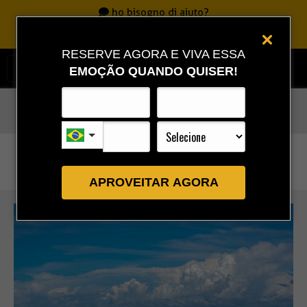
ho bisogno di aiuto?
Chiamate
0800 717 7701
|
86 3323 9888
|
86 9 9993 0111
RESERVE AGORA E VIVA ESSA
EMOÇÃO QUANDO QUISER!
Rota Combo
»
Full Combo 1 – Risparmia il 10% 2026
APROVEITAR AGORA