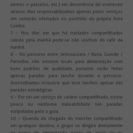
aéreos e passeios, etc.) em decorrência de eventuais
atrasos. Nos responsabilizamos apenas pelos serviços
em conexão ofertados no portfólio da própria Rota
Combo.
7 – Nos dias em que há traslados compartilhados
saindo pela manhã pode-se não usufruir do café da
manhã.
8 – No percurso entre Jericoacoara / Barra Grande /
Parnaíba, não existem locais para alimentação com
bons padrões de qualidade, portanto serão feitas
apenas paradas para lanche durante o percurso.
Aconselhamos inclusive que leve lanches apesar das
paradas estratégicas.
9 – Por ser um serviço de caráter compartilhado, existe
pouca ou nenhuma maleabilidade nas paradas
estipuladas pelo o guia.
10 – Quando da chegada do transfer compartilhado
em qualquer destino, o grupo se dirigirá diretamente
ao ponto de alimentação, ponto de apoio ou ao