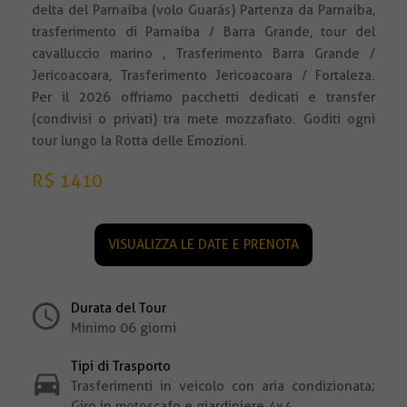
delta del Parnaíba (volo Guarás) Partenza da Parnaíba,
trasferimento di Parnaíba / Barra Grande, tour del
cavalluccio marino , Trasferimento Barra Grande /
Jericoacoara, Trasferimento Jericoacoara / Fortaleza.
Per il 2026 offriamo pacchetti dedicati e transfer
(condivisi o privati) tra mete mozzafiato. Goditi ogni
tour lungo la Rotta delle Emozioni.
R$ 1410
VISUALIZZA LE DATE E PRENOTA
Durata del Tour
Minimo 06 giorni
Tipi di Trasporto
Trasferimenti in veicolo con aria condizionata;
Giro in motoscafo e giardiniere 4x4