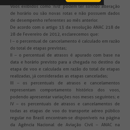
Voos exibidos como ‘n/d’ podem ter sofrido alteração
de horário ou são novas rotas e não possuem dados
de desempenho referentes ao mês anterior.
De acordo com o artigo 13 da resolução ANAC 218 de
28 de Fevereiro de 2012, esclarecemos que:
I – o percentual de cancelamento é calculado em razão
do total de etapas previstas;
II – o percentual de atrasos é apurado com base na
data e horário previsto para a chegada no destino da
etapa de voo e calculada em razão do total de etapas
realizadas, já consideradas as etapas canceladas;
III – os percentuais de atrasos e cancelamentos
representam comportamento histórico dos voos,
podendo apresentar variações nos meses seguintes; e
IV – os percentuais de atrasos e cancelamentos de
todas as etapas de voo do transporte aéreo público
regular no Brasil encontram-se disponíveis na página
da Agência Nacional de Aviação Civil – ANAC na