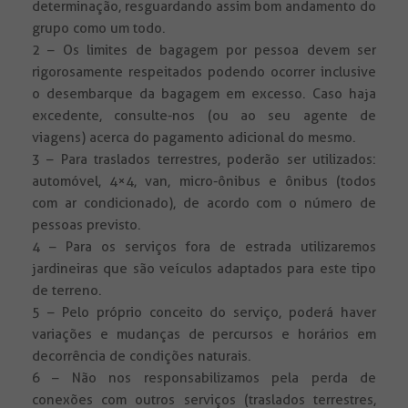
determinação, resguardando assim bom andamento do
grupo como um todo.
2 – Os limites de bagagem por pessoa devem ser
rigorosamente respeitados podendo ocorrer inclusive
o desembarque da bagagem em excesso. Caso haja
excedente, consulte-nos (ou ao seu agente de
viagens) acerca do pagamento adicional do mesmo.
3 – Para traslados terrestres, poderão ser utilizados:
automóvel, 4×4, van, micro-ônibus e ônibus (todos
com ar condicionado), de acordo com o número de
pessoas previsto.
4 – Para os serviços fora de estrada utilizaremos
jardineiras que são veículos adaptados para este tipo
de terreno.
5 – Pelo próprio conceito do serviço, poderá haver
variações e mudanças de percursos e horários em
decorrência de condições naturais.
6 – Não nos responsabilizamos pela perda de
conexões com outros serviços (traslados terrestres,