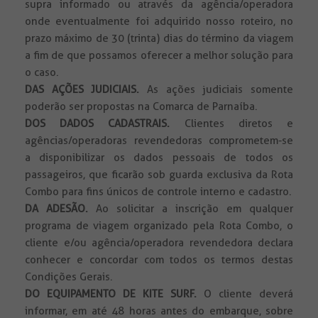
supra informado ou através da agência/operadora
onde eventualmente foi adquirido nosso roteiro, no
prazo máximo de 30 (trinta) dias do término da viagem
a fim de que possamos oferecer a melhor solução para
o caso.
DAS AÇÕES JUDICIAIS.
As ações judiciais somente
poderão ser propostas na Comarca de Parnaíba.
DOS DADOS CADASTRAIS.
Clientes diretos e
agências/operadoras revendedoras comprometem-se
a disponibilizar os dados pessoais de todos os
passageiros, que ficarão sob guarda exclusiva da Rota
Combo para fins únicos de controle interno e cadastro.
DA ADESÃO.
Ao solicitar a inscrição em qualquer
programa de viagem organizado pela Rota Combo, o
cliente e/ou agência/operadora revendedora declara
conhecer e concordar com todos os termos destas
Condições Gerais.
DO EQUIPAMENTO DE KITE SURF.
O cliente deverá
informar, em até 48 horas antes do embarque, sobre