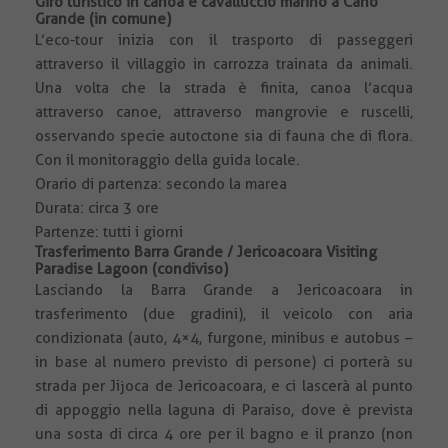
Giro turistico in canoa e cavalluccio marino a Cano
Grande (in comune)
L’eco-tour inizia con il trasporto di passeggeri
attraverso il villaggio in carrozza trainata da animali.
Una volta che la strada è finita, canoa l’acqua
attraverso canoe, attraverso mangrovie e ruscelli,
osservando specie autoctone sia di fauna che di flora.
Con il monitoraggio della guida locale.
Orario di partenza: secondo la marea
Durata: circa 3 ore
Partenze: tutti i giorni
Trasferimento Barra Grande / Jericoacoara Visiting
Paradise Lagoon (condiviso)
Lasciando la Barra Grande a Jericoacoara in
trasferimento (due gradini), il veicolo con aria
condizionata (auto, 4×4, furgone, minibus e autobus –
in base al numero previsto di persone) ci porterà su
strada per Jijoca de Jericoacoara, e ci lascerà al punto
di appoggio nella laguna di Paraiso, dove è prevista
una sosta di circa 4 ore per il bagno e il pranzo (non