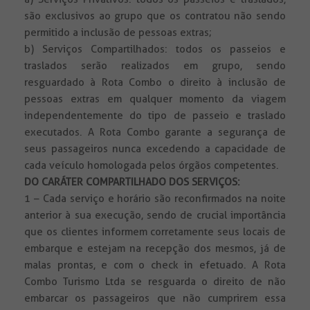
são exclusivos ao grupo que os contratou não sendo
permitido a inclusão de pessoas extras;
b) Serviços Compartilhados: todos os passeios e
traslados serão realizados em grupo, sendo
resguardado à Rota Combo o direito à inclusão de
pessoas extras em qualquer momento da viagem
independentemente do tipo de passeio e traslado
executados. A Rota Combo garante a segurança de
seus passageiros nunca excedendo a capacidade de
cada veículo homologada pelos órgãos competentes.
DO CARÁTER COMPARTILHADO DOS SERVIÇOS:
1 – Cada serviço e horário são reconfirmados na noite
anterior à sua execução, sendo de crucial importância
que os clientes informem corretamente seus locais de
embarque e estejam na recepção dos mesmos, já de
malas prontas, e com o check in efetuado. A Rota
Combo Turismo Ltda se resguarda o direito de não
embarcar os passageiros que não cumprirem essa