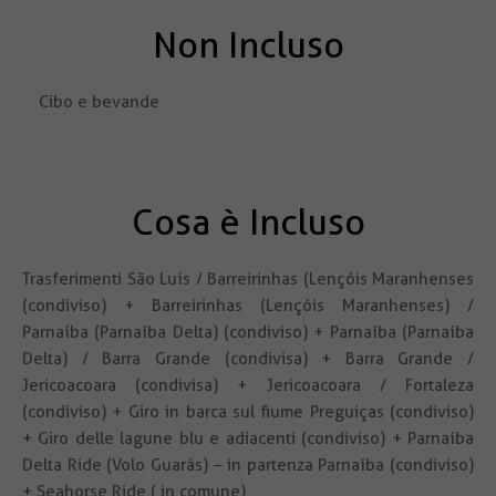
Non Incluso
Cibo e bevande
Cosa è Incluso
Trasferimenti São Luís / Barreirinhas (Lençóis Maranhenses
(condiviso) + Barreirinhas (Lençóis Maranhenses) /
Parnaíba (Parnaíba Delta) (condiviso) + Parnaíba (Parnaíba
Delta) / Barra Grande (condivisa) + Barra Grande /
Jericoacoara (condivisa) + Jericoacoara / Fortaleza
(condiviso) + Giro in barca sul fiume Preguiças (condiviso)
+ Giro delle lagune blu e adiacenti (condiviso) + Parnaíba
Delta Ride (Volo Guarás) – in partenza Parnaíba (condiviso)
+ Seahorse Ride ( in comune).