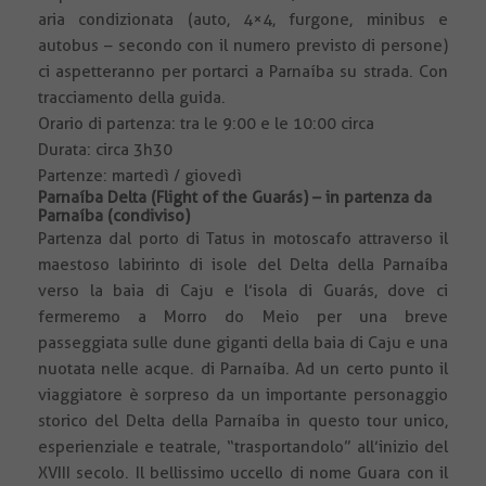
aria condizionata (auto, 4×4, furgone, minibus e
autobus – secondo con il numero previsto di persone)
ci aspetteranno per portarci a Parnaíba su strada. Con
tracciamento della guida.
Orario di partenza: tra le 9:00 e le 10:00 circa
Durata: circa 3h30
Partenze: martedì / giovedì
Parnaíba Delta (Flight of the Guarás) – in partenza da
Parnaíba (condiviso)
Partenza dal porto di Tatus in motoscafo attraverso il
maestoso labirinto di isole del Delta della Parnaíba
verso la baia di Caju e l’isola di Guarás, dove ci
fermeremo a Morro do Meio per una breve
passeggiata sulle dune giganti della baia di Caju e una
nuotata nelle acque. di Parnaíba. Ad un certo punto il
viaggiatore è sorpreso da un importante personaggio
storico del Delta della Parnaíba in questo tour unico,
esperienziale e teatrale, “trasportandolo” all’inizio del
XVIII secolo. Il bellissimo uccello di nome Guara con il