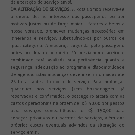
da alteração do serviço em si.
DA ALTERAÇÃO DE SERVIÇOS.
A Rota Combo reserva-se
o direito de, no interesse dos passageiros ou por
motivos justos ou de força maior – fatores alheios a
nossa vontade, promover mudanças necessárias em
itinerários e serviços, substituindo-os por outros de
igual categoria. A mudança sugerida pelo passageiro
antes ou durante o roteiro já previamente aceito e
combinado terá avaliada sua pertinência quanto a
segurança, adequação ao programa e disponibilidade
de agenda. Estas mudanças devem ser informadas até
24 horas antes do inicio do serviço. Para mudanças
quaisquer nos serviços (sem hospedagem) já
reservados e confirmados, o passageiro arcará com os
custos operacionais na ordem de: R$ 50,00 por pessoa
para serviços compartilhados e R$ 150,00 para
serviços privativos ou pacotes de serviços, além dos
próprios custos eventuais advindos da alteração do
serviço em si.