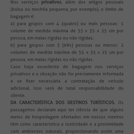
Nos serviços
privativos
, além dos artigos pessoais
(bolsa ou mochila pequena, por exemplo), o limite de
bagagem é:
a) para grupos com 4 (quatro) ou mais pessoas: 1
volume de medida máxima de 55 x 35 x 25 cm por
pessoa, em malas rígidas ou não rígidas;
b) para grupos com 3 (três) pessoas ou menos: 2
volumes de medida máxima de 55 x 35 x 25 cm por
pessoa, em malas rígidas ou não rígidas.
Caso haja excedente de bagagem nos serviços
privativos e a situação não for previamente informada
e se fizer necessária a contratação de veículo
adicional, isso será de total responsabilidade do
cliente.
DA CARACTERÍSTICA DOS DESTINOS TURÍSTICOS.
Os
passageiros declaram aqui ter ciência de que alguns
meios de hospedagem ofertados em nossos roteiros
têm como característica a rusticidade e a proximidade
com ambientes naturais, proporcionando assim uma