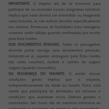
IMPORTANTE.
O simples ato de se inscrever para
participar de ou revender nossos programas turísticos
implica que nada deverá ser entendido ou imaginado
como incluído, se não estiver descrito especificamente
nos roteiros. Promessas de facilidades e/ou vantagens
somente serão válidas quando confirmadas por escrito
pela Rota Combo.
DOS DOCUMENTOS PESSOAIS.
Todos
os passageiros
deverão portar consigo seus documentos pessoais,
incluindo-se aí, aqueles entregues pela Rota Combo
tais como vouchers, recibos e cartões do seguro
viagem (quando concedido).
DA SEGURANÇA DO VIAJANTE.
O aceite dessas
condições gerais implica que o viajante,
independentemente da idade ou estado físico, está
ciente que participará de atividades em terrenos e
condições que acarretam riscos. Embora geridos e
controlados, tais riscos são de natureza intrínseca ao
ecoturismo e ao turismo de aventura, não se podendo,