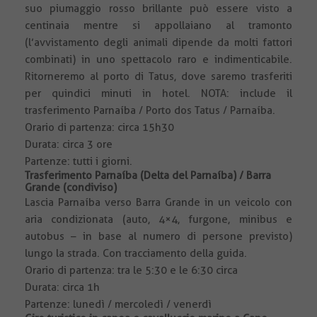
suo piumaggio rosso brillante può essere visto a
centinaia mentre si appollaiano al tramonto
(l’avvistamento degli animali dipende da molti fattori
combinati) in uno spettacolo raro e indimenticabile.
Ritorneremo al porto di Tatus, dove saremo trasferiti
per quindici minuti in hotel. NOTA: include il
trasferimento Parnaíba / Porto dos Tatus / Parnaíba.
Orario di partenza: circa 15h30
Durata: circa 3 ore
Partenze: tutti i giorni.
Trasferimento Parnaíba (Delta del Parnaíba) / Barra
Grande (condiviso)
Lascia Parnaíba verso Barra Grande in un veicolo con
aria condizionata (auto, 4×4, furgone, minibus e
autobus – in base al numero di persone previsto)
lungo la strada. Con tracciamento della guida.
Orario di partenza: tra le 5:30 e le 6:30 circa
Durata: circa 1h
Partenze: lunedì / mercoledì / venerdì