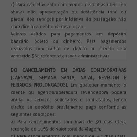
c) Para cancelamento com menos de 7 dias úteis (no
show), não apresentação ou desistência total ou
parcial dos serviços por iniciativa do passageiro não
dará direito a nenhuma devolução.
Valores validos para pagamentos em depósito
bancário, boleto ou dinheiro. Para pagamentos
realizados com cartão de debito ou crédito será
acrescido 5% referente a taxas administrativas
DO CANCELAMENTO EM DATAS COMEMORATIVAS
(CARNAVAL, SEMANA SANTA, NATAL, REVEILON E
FERIADOS PROLONGADOS).
Em qualquer momento o
cliente ou agência/operadora revendedora poderá
anular os serviços solicitados e contratados, tendo
direito ao depósito previamente pago conforme as
seguintes condições:
a) Para cancelamentos com mais de 30 dias úteis,
retenção de 10% do valor total da viagem;
b) Para cancelamentos com menos de 30 dias úteis,