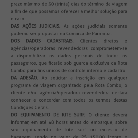
prazo máximo de 30 (trinta) dias do término da viagem
a fim de que possamos oferecer a melhor solução para
o caso.
DAS AÇÕES JUDICIAIS.
As ações judiciais somente
poderão ser propostas na Comarca de Parnaíba.
DOS DADOS CADASTRAIS.
Clientes diretos e
agências/operadoras revendedoras comprometem-se
a disponibilizar os dados pessoais de todos os
passageiros, que ficarão sob guarda exclusiva da Rota
Combo para fins únicos de controle interno e cadastro.
DA ADESÃO.
Ao solicitar a inscrição em qualquer
programa de viagem organizado pela Rota Combo, o
cliente e/ou agência/operadora revendedora declara
conhecer e concordar com todos os termos destas
Condições Gerais.
DO EQUIPAMENTO DE KITE SURF.
O cliente deverá
informar, em até 48 horas antes do embarque, sobre
seu equipamento de kite surf ou excesso de
bagagem, sendo no valor de R$ 150,00 (cento e