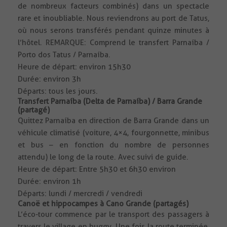
de nombreux facteurs combinés) dans un spectacle
rare et inoubliable. Nous reviendrons au port de Tatus,
où nous serons transférés pendant quinze minutes à
l’hôtel. REMARQUE: Comprend le transfert Parnaíba /
Porto dos Tatus / Parnaíba.
Heure de départ: environ 15h30
Durée: environ 3h
Départs: tous les jours.
Transfert Parnaíba (Delta de Parnaíba) / Barra Grande
(partagé)
Quittez Parnaíba en direction de Barra Grande dans un
véhicule climatisé (voiture, 4×4, fourgonnette, minibus
et bus – en fonction du nombre de personnes
attendu) le long de la route. Avec suivi de guide.
Heure de départ: Entre 5h30 et 6h30 environ
Durée: environ 1h
Départs: lundi / mercredi / vendredi
Canoë et hippocampes à Cano Grande (partagés)
L’éco-tour commence par le transport des passagers à
travers le village en buggy. Une fois la route terminée,