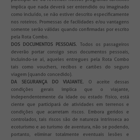
implica que nada deverá ser entendido ou imaginado
como incluído, se não estiver descrito especificamente
nos roteiros. Promessas de facilidades e/ou vantagens
somente serão válidas quando confirmadas por escrito
pela Rota Combo.
DOS DOCUMENTOS PESSOAIS.
Todos
os passageiros
deverão portar consigo seus documentos pessoais,
incluindo-se aí, aqueles entregues pela Rota Combo
tais como vouchers, recibos e cartões do seguro
viagem (quando concedido).
DA SEGURANÇA DO VIAJANTE.
O aceite dessas
condições gerais implica que o viajante,
independentemente da idade ou estado físico, está
ciente que participará de atividades em terrenos e
condições que acarretam riscos. Embora geridos e
controlados, tais riscos são de natureza intrínseca ao
ecoturismo e ao turismo de aventura, não se podendo,
portanto, eliminar totalmente eventuais lesões e