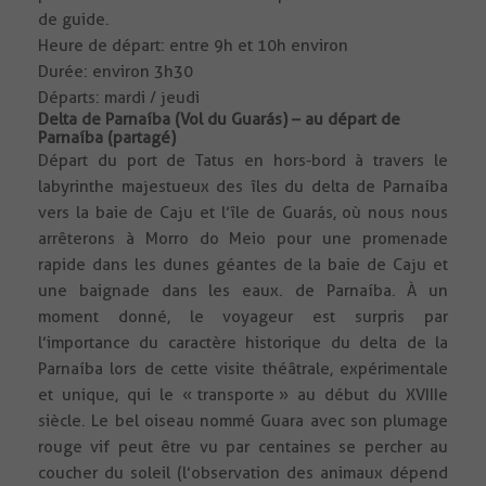
de guide.
Heure de départ: entre 9h et 10h environ
Durée: environ 3h30
Départs: mardi / jeudi
Delta de Parnaíba (Vol du Guarás) – au départ de
Parnaíba (partagé)
Départ du port de Tatus en hors-bord à travers le
labyrinthe majestueux des îles du delta de Parnaíba
vers la baie de Caju et l’île de Guarás, où nous nous
arrêterons à Morro do Meio pour une promenade
rapide dans les dunes géantes de la baie de Caju et
une baignade dans les eaux. de Parnaíba. À un
moment donné, le voyageur est surpris par
l’importance du caractère historique du delta de la
Parnaíba lors de cette visite théâtrale, expérimentale
et unique, qui le « transporte » au début du XVIIIe
siècle. Le bel oiseau nommé Guara avec son plumage
rouge vif peut être vu par centaines se percher au
coucher du soleil (l’observation des animaux dépend