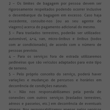
2 – Os limites de bagagem por pessoa devem ser
rigorosamente respeitados podendo ocorrer inclusive
o desembarque da bagagem em excesso. Caso haja
excedente, consulte-nos (ou ao seu agente de
viagens) acerca do pagamento adicional do mesmo.
3 – Para traslados terrestres, poderão ser utilizados:
automóvel, 4×4, van, micro-ônibus e ônibus (todos
com ar condicionado), de acordo com o número de
pessoas previsto.
4 – Para os serviços fora de estrada utilizaremos
jardineiras que são veículos adaptados para este tipo
de terreno.
5 – Pelo próprio conceito do serviço, poderá haver
variações e mudanças de percursos e horários em
decorrência de condições naturais.
6 – Não nos responsabilizamos pela perda de
conexões com outros serviços (traslados terrestres,
aéreos e passeios, etc.) em decorrência de eventuais
atrasos. Nos responsabilizamos apenas pelos serviços