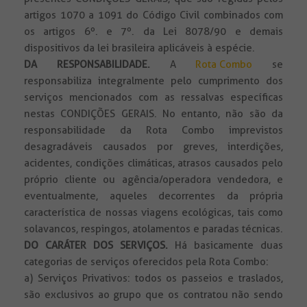
artigos 1070 a 1091 do Código Civil combinados com
os artigos 6º. e 7º. da Lei 8078/90 e demais
dispositivos da lei brasileira aplicáveis à espécie.
DA RESPONSABILIDADE
.
A
Rota Combo
se
responsabiliza integralmente pelo cumprimento dos
serviços mencionados com as ressalvas específicas
nestas CONDIÇÕES GERAIS. No entanto, não são da
responsabilidade da Rota Combo imprevistos
desagradáveis causados por greves, interdições,
acidentes, condições climáticas, atrasos causados pelo
próprio cliente ou agência/operadora vendedora, e
eventualmente, aqueles decorrentes da própria
característica de nossas viagens ecológicas, tais como
solavancos, respingos, atolamentos e paradas técnicas.
DO CARÁTER DOS SERVIÇOS.
Há basicamente duas
categorias de serviços oferecidos pela Rota Combo:
a) Serviços Privativos: todos os passeios e traslados,
são exclusivos ao grupo que os contratou não sendo