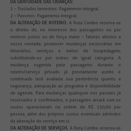
DA GRATUIDADE DAS CRIANÇAS:
1 – Traslados terrestres: Pagamento integral.
2 – Passeios: Pagamento integral.
DA ALTERAÇÃO DE ROTEIRO.
A Rota Combo reserva-se
o direito de, no interesse dos passageiros ou por
motivos justos ou de força maior – fatores alheios a
nossa vontade, promover mudanças necessárias em
itinerários, serviços e meios de hospedagem,
substituindo-os por outros de igual categoria. A
mudança sugerida pelo passageiro durante o
roteiro/serviço privado já previamente aceito e
combinado terá avaliada sua pertinência quanto a
segurança, adequação ao programa e disponibilidade
de agenda. Para mudanças quaisquer nos pacotes já
reservados e confirmados, o passageiro arcará com os
custos operacionais na ordem de R$ 150,00 por
pessoa, além dos próprios custos eventuais advindos
da alteração do serviço em si.
DA ALTERAÇÃO DE SERVIÇOS.
A Rota Combo reserva-se