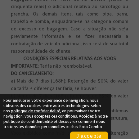
cinquenta reais) o adicional relativo ao sarcófago ou
prancha. Os demais itens, tais como pipa, barra,
trapézio e bomba, enquadram-se na categoria comum
de excesso de bagagem. Caso a situação não seja
previamente informada e se fizer necessária a
contratação de veículo adicional, isso será de sua total
responsabilidade do cliente.
CONDIÇÕES ESPECIAIS RELATIVAS AOS VOOS
IMPORTANTE:
Tarifa não reembolsável.
DO CANCELAMENTO:
a) Mais de 7 dias (168h): Retenção de 50% do valor
da tarifa + diferença tarifária, se houver.
b) Menos de 7 dias (168h): Retenção de 85% do valor
Pour améliorer votre expérience de navigation, nous
da tarifa + diferença tarifária, se houver.
utilisons des cookies, entre autres technologies. selon
São considerados eventos como problemas
nos
politique de confidentialité
, en poursuivant votre
navigation, vous acceptez ces conditions. Accédez à notre
aeroportuários, meteorológicos e de infraestrutura,
politique de confidentialité
et découvrez comment nous
sob controle ou não da empresa aérea.
traitons les données personnelles ici chez Rota Combo
Voos exibidos como ‘n/d’ podem ter sofrido alteração
J'accepte