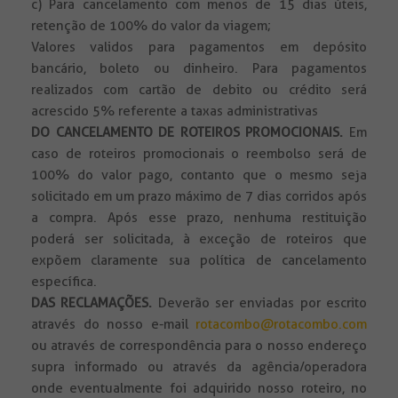
c) Para cancelamento com menos de 15 dias úteis,
retenção de 100% do valor da viagem;
Valores validos para pagamentos em depósito
bancário, boleto ou dinheiro. Para pagamentos
realizados com cartão de debito ou crédito será
acrescido 5% referente a taxas administrativas
DO CANCELAMENTO DE ROTEIROS PROMOCIONAIS.
Em
caso de roteiros promocionais o reembolso será de
100% do valor pago, contanto que o mesmo seja
solicitado em um prazo máximo de 7 dias corridos após
a compra. Após esse prazo, nenhuma restituição
poderá ser solicitada, à exceção de roteiros que
expõem claramente sua política de cancelamento
específica.
DAS RECLAMAÇÕES.
Deverão ser enviadas por escrito
através do nosso e-mail
rotacombo@rotacombo.com
ou através de correspondência para o nosso endereço
supra informado ou através da agência/operadora
onde eventualmente foi adquirido nosso roteiro, no