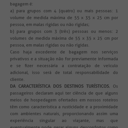
bagagem é:
a) para grupos com 4 (quatro) ou mais pessoas: 1
volume de medida máxima de 55 x 35 x 25 cm por
pessoa, em malas rígidas ou não rígidas;
b) para grupos com 3 (três) pessoas ou menos: 2
volumes de medida máxima de 55 x 35 x 25 cm por
pessoa, em malas rígidas ou não rígidas.
Caso haja excedente de bagagem nos serviços
privativos e a situação não for previamente informada
e se fizer necessária a contratação de veículo
adicional, isso será de total responsabilidade do
cliente.
DA CARACTERÍSTICA DOS DESTINOS TURÍSTICOS.
Os
passageiros declaram aqui ter ciência de que alguns
meios de hospedagem ofertados em nossos roteiros
têm como característica a rusticidade e a proximidade
com ambientes naturais, proporcionando assim uma
experiência singular ao viajante, mas que
eventualmente pode gerar alguns desconfortos como