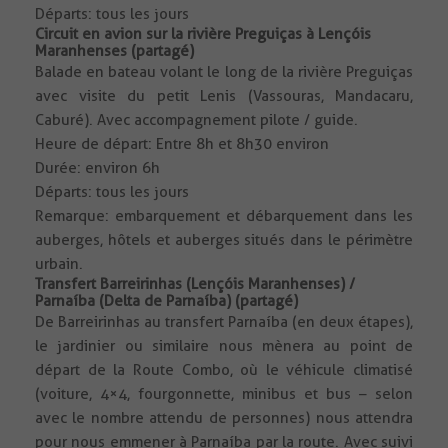
Départs: tous les jours
Circuit en avion sur la rivière Preguiças à Lençóis
Maranhenses (partagé)
Balade en bateau volant le long de la rivière Preguiças
avec visite du petit Lenis (Vassouras, Mandacaru,
Caburé). Avec accompagnement pilote / guide.
Heure de départ: Entre 8h et 8h30 environ
Durée: environ 6h
Départs: tous les jours
Remarque: embarquement et débarquement dans les
auberges, hôtels et auberges situés dans le périmètre
urbain.
Transfert Barreirinhas (Lençóis Maranhenses) /
Parnaíba (Delta de Parnaíba) (partagé)
De Barreirinhas au transfert Parnaíba (en deux étapes),
le jardinier ou similaire nous mènera au point de
départ de la Route Combo, où le véhicule climatisé
(voiture, 4×4, fourgonnette, minibus et bus – selon
avec le nombre attendu de personnes) nous attendra
pour nous emmener à Parnaíba par la route. Avec suivi