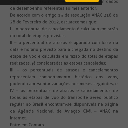
de horário ou são novas rotas e não possuem dados
de desempenho referentes ao mês anterior.
De acordo com o artigo 13 da resolução ANAC 218 de
28 de Fevereiro de 2012, esclarecemos que:
I – o percentual de cancelamento é calculado em razão
do total de etapas previstas;
II – o percentual de atrasos é apurado com base na
data e horário previsto para a chegada no destino da
etapa de voo e calculada em razão do total de etapas
realizadas, já consideradas as etapas canceladas;
III – os percentuais de atrasos e cancelamentos
representam comportamento histórico dos voos,
podendo apresentar variações nos meses seguintes; e
IV – os percentuais de atrasos e cancelamentos de
todas as etapas de voo do transporte aéreo público
regular no Brasil encontram-se disponíveis na página
da Agência Nacional de Aviação Civil – ANAC na
Internet.
Entre em Contato.