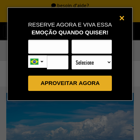
besoin d'aide?
Appelle
0800 717 7701
|
86 3323 9888
|
86 9 9993 0111
RESERVE AGORA E VIVA ESSA
EMOÇÃO QUANDO QUISER!
Rota Combo
»
Full Combo 1 – Économisez 10%
APROVEITAR AGORA