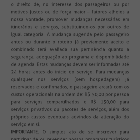
o direito de, no interesse dos passageiros ou por
motivos justos ou de força maior – fatores alheios a
nossa vontade, promover mudanças necessárias em
itinerários e serviços, substituindo-os por outros de
igual categoria. A mudança sugerida pelo passageiro
antes ou durante o roteiro já previamente aceito e
combinado terá avaliada sua pertinência quanto a
segurança, adequação ao programa e disponibilidade
de agenda. Estas mudanças devem ser informadas até
24 horas antes do inicio do serviço. Para mudanças
quaisquer nos serviços (sem hospedagem) já
reservados e confirmados, o passageiro arcará com os
custos operacionais na ordem de: R$ 50,00 por pessoa
para serviços compartilhados e R$ 150,00 para
serviços privativos ou pacotes de serviços, além dos
próprios custos eventuais advindos da alteração do
serviço em si.
IMPORTANTE.
O simples ato de se inscrever para
participar de ou revender nossos programas turísticos