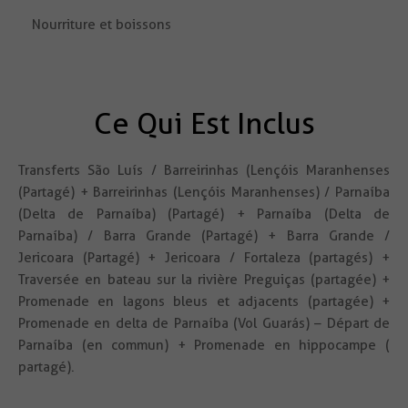
Nourriture et boissons
Ce Qui Est Inclus
Transferts São Luís / Barreirinhas (Lençóis Maranhenses
(Partagé) + Barreirinhas (Lençóis Maranhenses) / Parnaíba
(Delta de Parnaíba) (Partagé) + Parnaíba (Delta de
Parnaíba) / Barra Grande (Partagé) + Barra Grande /
Jericoara (Partagé) + Jericoara / Fortaleza (partagés) +
Traversée en bateau sur la rivière Preguiças (partagée) +
Promenade en lagons bleus et adjacents (partagée) +
Promenade en delta de Parnaíba (Vol Guarás) – Départ de
Parnaíba (en commun) + Promenade en hippocampe (
partagé).