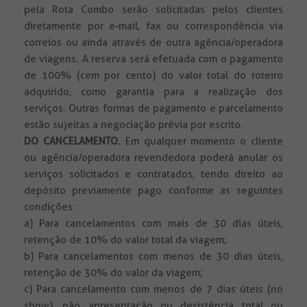
pela Rota Combo serão solicitadas pelos clientes
diretamente por e-mail, fax ou correspondência via
correios ou ainda através de outra agência/operadora
de viagens. A reserva será efetuada com o pagamento
de 100% (cem por cento) do valor total do roteiro
adquirido, como garantia para a realização dos
serviços. Outras formas de pagamento e parcelamento
estão sujeitas a negociação prévia por escrito.
DO CANCELAMENTO.
Em qualquer momento o cliente
ou agência/operadora revendedora poderá anular os
serviços solicitados e contratados, tendo direito ao
depósito previamente pago conforme as seguintes
condições:
a) Para cancelamentos com mais de 30 dias úteis,
retenção de 10% do valor total da viagem;
b) Para cancelamentos com menos de 30 dias úteis,
retenção de 30% do valor da viagem;
c) Para cancelamento com menos de 7 dias úteis (no
show), não apresentação ou desistência total ou