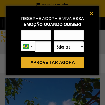
necesitas ayuda?
Llame
0800 717 7701
|
86 3323 9888
|
86 9 9993 0111
RESERVE AGORA E VIVA ESSA
EMOÇÃO QUANDO QUISER!
Rota Combo
»
Traslado São Luís → Santo Amaro (Lençóis Maranhenses)
(Privado)
APROVEITAR AGORA