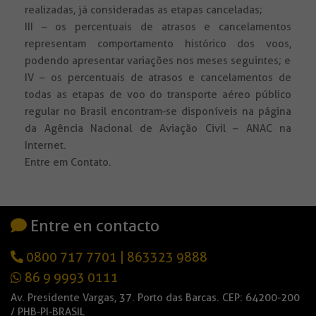
realizadas, já consideradas as etapas canceladas;
III – os percentuais de atrasos e cancelamentos
representam comportamento histórico dos voos,
podendo apresentar variações nos meses seguintes; e
IV – os percentuais de atrasos e cancelamentos de
todas as etapas de voo do transporte aéreo público
regular no Brasil encontram-se disponíveis na página
da Agência Nacional de Aviação Civil – ANAC na
Internet.
Entre em Contato.
Entre en contacto
0800 717 7701
|
863323 9888
86 9 9993 0111
Av. Presidente Vargas, 37. Porto das Barcas. CEP: 64200-200
/ PHB-PI-BRASIL