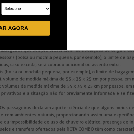
nde / Parnaíba, não existem locais para alimentação com bons pad
lhamos inclusive que leve lanches apesar das paradas estratégic
o, existe pouca ou nenhuma maleabilidade nas paradas estipuladas
lhado em qualquer destino, o grupo se dirigirá diretamente a
AR AGORA
passeio, sob única e exclusiva decisão da Rota Combo Turismo Lt
ior conforto ao grupo como um todo, em detrimento ao interesse i
ente de toda responsabilidade em caso de extravio, danos o
 passageiros que sempre presenciem manipulações de carga e de
 pessoais (bolsa ou mochila pequena, por exemplo), o limite de 
idas, caso exceda, será cobrado adicional ou assento extra.
ais (bolsa ou mochila pequena, por exemplo), o limite de bagagem
 1 volume de medida máxima de 55 x 35 x 25 cm por pessoa, em ma
2 volumes de medida máxima de 55 x 35 x 25 cm por pessoa, em m
ivativos e a situação não for previamente informada e se fizer
Os passageiros declaram aqui ter ciência de que alguns meios 
dade com ambientes naturais, proporcionando assim uma experiênc
 ou impossibilidade de uso de chuveiro elétrico, presença de in
asseios e transfers ofertados pela ROTA COMBO têm como caracter