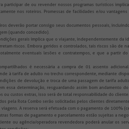
ra participar de ou revender nossos programas turísticos impl
ficamente nos roteiros. Promessas de facilidades e/ou vantagen
ros deverão portar consigo seus documentos pessoais, incluindo
agem (quando concedido).
ndições gerais implica que o viajante, independentemente da idad
etam riscos. Embora geridos e controlados, tais riscos são de n
totalmente eventuais lesões e contratempos, e que a partir do
compartilhados é necessária a compra de 01 assento adicion
nde à tarifa de adulto no trecho correspondente, mediante disp
ondições de devolução e troca de uma passagem de tarifa adulto
rem essa determinação, resguardando assim bom andamento do 
ou custos extras, isso será de total responsabilidade do cliente
dos pela Rota Combo serão solicitadas pelos clientes diretamente
 viagens. A reserva será efetuada com o pagamento de 100% (cem 
utras formas de pagamento e parcelamento estão sujeitas a negoc
nte ou agência/operadora revendedora poderá anular os serviç