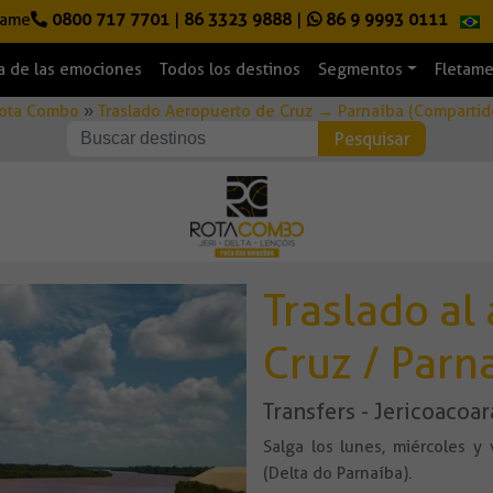
lame
0800 717 7701
|
86 3323 9888
|
86 9 9993 0111
a de las emociones
Todos los destinos
Segmentos
Fletam
ota Combo
»
Traslado Aeropuerto de Cruz → Parnaíba (Compartid
Traslado al
Cruz / Parn
Transfers - Jericoacoar
Salga los lunes, miércoles y
(Delta do Parnaíba).