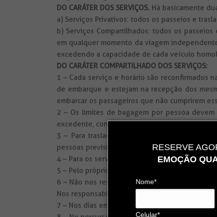
DO CARÁTER DOS SERVIÇOS.
Há basicamente duas
a) Serviços Privativos: todos os passeios e tra
b) Serviços Compartilhados: todos os passeios
em qualquer momento da viagem independenteme
excedendo a capacidade de cada veículo homo
DO CARÁTER COMPARTILHADO DOS SERVIÇOS:
1 – Cada serviço e horário são reconfirmados n
de embarque e estejam na recepção dos mesmos
embarcar os passageiros que não cumprirem e
2 – Os limites de bagagem por pessoa devem 
excedente, consulte-nos (ou ao seu agente de 
3 – Para traslados terrestres, poderão ser ut
RESERVE AGOR
pessoas previsto.
EMOÇÃO QUA
4 – Para os serviços fora de estrada utilizaremo
5 – Pelo próprio conceito do serviço, poderá h
Nome*
6 – Não nos responsabilizamos pela perda de co
Nos responsabilizamos apenas pelos serviços e
7 – Nos dias em que há traslados compartilhad
Celular*