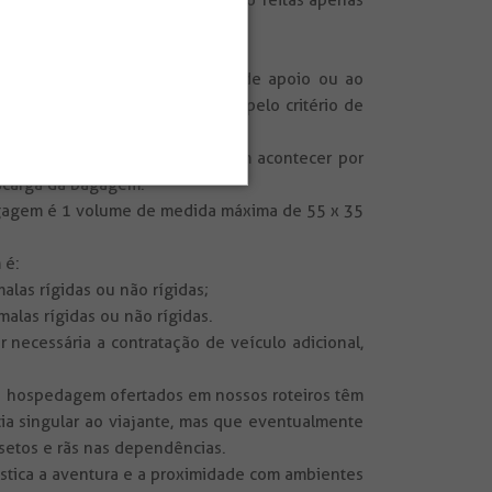
rões de qualidade, portanto serão feitas apenas
as.
 pelo o guia.
o ponto de alimentação, ponto de apoio ou ao
da, que absolutamente se guia pelo critério de
ndividual de cada viajante.
u furtos de bagagem que possam acontecer por
scarga da bagagem.
bagagem é 1 volume de medida máxima de 55 x 35
 é:
las rígidas ou não rígidas;
alas rígidas ou não rígidas.
 necessária a contratação de veículo adicional,
de hospedagem ofertados em nossos roteiros têm
ia singular ao viajante, mas que eventualmente
setos e rãs nas dependências.
ística a aventura e a proximidade com ambientes