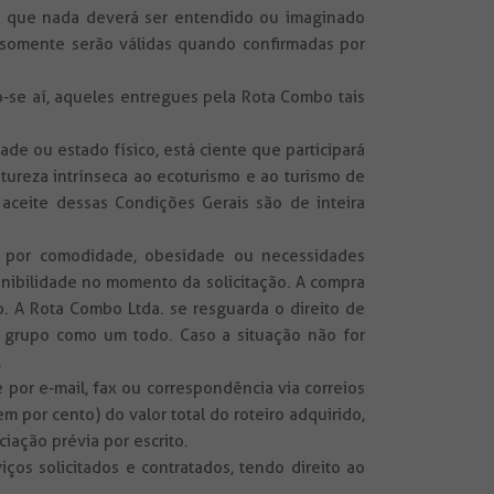
ica que nada deverá ser entendido ou imaginado
s somente serão válidas quando confirmadas por
-se aí, aqueles entregues pela Rota Combo tais
e ou estado físico, está ciente que participará
atureza intrínseca ao ecoturismo e ao turismo de
 aceite dessas Condições Gerais são de inteira
al por comodidade, obesidade ou necessidades
onibilidade no momento da solicitação. A compra
. A Rota Combo Ltda. se resguarda o direito de
grupo como um todo. Caso a situação não for
.
 por e-mail, fax ou correspondência via correios
por cento) do valor total do roteiro adquirido,
iação prévia por escrito.
os solicitados e contratados, tendo direito ao