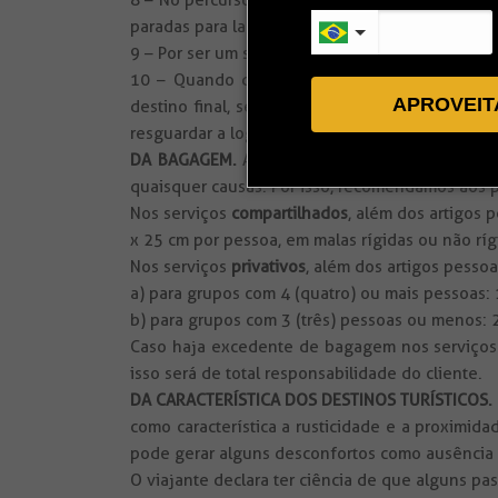
8 – No percurso entre Jericoacoara / Barra Gra
paradas para lanche durante o percurso. Aconse
9 – Por ser um serviço de caráter compartilhad
10 – Quando da chegada do transfer comparti
APROVEIT
destino final, seja meio de hospedagem, seja 
resguardar a logística, e assim proporcionar ma
DA BAGAGEM.
A Rota Combo declina expressam
quaisquer causas. Por isso, recomendamos aos
Nos serviços
compartilhados
, além dos artigos
x 25 cm por pessoa, em malas rígidas ou não ríg
Nos serviços
privativos
, além dos artigos pesso
a) para grupos com 4 (quatro) ou mais pessoas:
b) para grupos com 3 (três) pessoas ou menos: 
Caso haja excedente de bagagem nos serviços pr
isso será de total responsabilidade do cliente.
DA CARACTERÍSTICA DOS DESTINOS TURÍSTICOS.
como característica a rusticidade e a proximi
pode gerar alguns desconfortos como ausência e
O viajante declara ter ciência de que alguns p