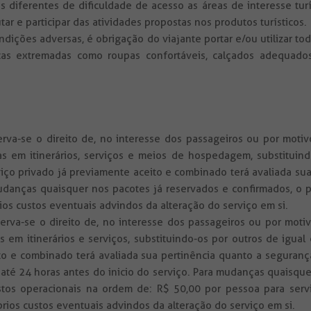
diferentes de dificuldade de acesso as áreas de interesse turí
ar e participar das atividades propostas nos produtos turísticos.
ondições adversas, é obrigação do viajante portar e/ou utilizar
cas extremadas como roupas confortáveis, calçados adequados,
va-se o direito de, no interesse dos passageiros ou por motivo
 em itinerários, serviços e meios de hospedagem, substituind
viço privado já previamente aceito e combinado terá avaliada s
danças quaisquer nos pacotes já reservados e confirmados, o p
os custos eventuais advindos da alteração do serviço em si.
va-se o direito de, no interesse dos passageiros ou por motivo
em itinerários e serviços, substituindo-os por outros de igual
ito e combinado terá avaliada sua pertinência quanto a seguran
té 24 horas antes do inicio do serviço. Para mudanças quaisqu
stos operacionais na ordem de: R$ 50,00 por pessoa para serv
prios custos eventuais advindos da alteração do serviço em si.