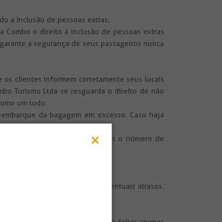
ido a inclusão de pessoas extras;
a Combo o direito à inclusão de pessoas extras
garante a segurança de seus passageiros nunca
e os clientes informem corretamente seus locais
bo Turismo Ltda se resguarda o direito de não
como um todo.
desembarque da bagagem em excesso. Caso haja
om ar condicionado), de acordo com o número de
.
 de condições naturais.
ios, etc.) em decorrência de eventuais atrasos.