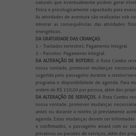
naturais que eventualmente podem gerar níveis 
física e psicologicamente capacitado para execut
As atividades de aventura são realizadas sob c
minorar as consequências das atividades físi
energéticos.
DA GRATUIDADE DAS CRIANÇAS:
1 – Traslados terrestres: Pagamento integral.
2 – Passeios: Pagamento integral.
DA ALTERAÇÃO DE ROTEIRO.
A Rota Combo reser
nossa vontade, promover mudanças necessárias
sugerida pelo passageiro durante o roteiro/ser
programa e disponibilidade de agenda. Para mu
ordem de R$ 150,00 por pessoa, além dos própri
DA ALTERAÇÃO DE SERVIÇOS.
A Rota Combo reser
nossa vontade, promover mudanças necessárias 
antes ou durante o roteiro já previamente ace
agenda. Estas mudanças devem ser informadas a
e confirmados, o passageiro arcará com os cu
privativos ou pacotes de serviços, além dos pró