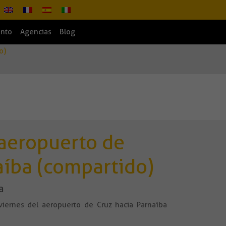
ento
Agencias
Blog
o)
 aeropuerto de
aíba (compartido)
a
 viernes del aeropuerto de Cruz hacia Parnaíba