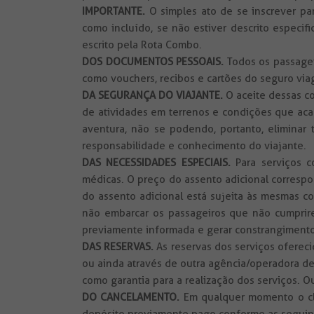
IMPORTANTE.
O simples ato de se inscrever pa
como incluído, se não estiver descrito especi
escrito pela Rota Combo.
DOS DOCUMENTOS PESSOAIS.
Todos
os passagei
como vouchers, recibos e cartões do seguro vi
DA SEGURANÇA DO VIAJANTE.
O aceite dessas co
de atividades em terrenos e condições que acarr
aventura, não se podendo, portanto, eliminar 
responsabilidade e conhecimento do viajante.
DAS NECESSIDADES ESPECIAIS.
Para serviços 
médicas. O preço do assento adicional correspo
do assento adicional está sujeita às mesmas c
não embarcar os passageiros que não cumpri
previamente informada e gerar constrangimentos 
DAS RESERVAS.
As reservas dos serviços ofereci
ou ainda através de outra agência/operadora de
como garantia para a realização dos serviços. O
DO CANCELAMENTO.
Em qualquer momento o clie