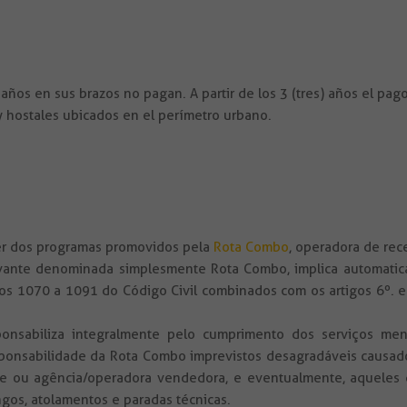
años en sus brazos no pagan. A partir de los 3 (tres) años el pag
hostales ubicados en el perímetro urbano.
uer dos programas promovidos pela
Rota Combo
, operadora de rec
vante denominada simplesmente Rota Combo, implica automatic
s 1070 a 1091 do Código Civil combinados com os artigos 6º. e 
onsabiliza integralmente pelo cumprimento dos serviços men
onsabilidade da Rota Combo imprevistos desagradáveis causados
ente ou agência/operadora vendedora, e eventualmente, aqueles d
ngos, atolamentos e paradas técnicas.