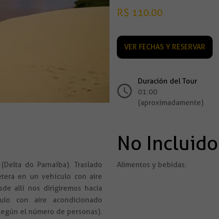
R$ 110.00
VER FECHAS Y RESERVAR
Duración del Tour
01:00 ho
(aproximadamente)
No Incluido
(Delta do Parnaíba). Traslado
Alimentos y bebidas.
retera en un vehículo con aire
de allí nos dirigiremos hacia
ulo con aire acondicionado
 según el número de personas).