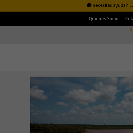
necesitas ayuda?
L
Quienes Somos
Rut
R