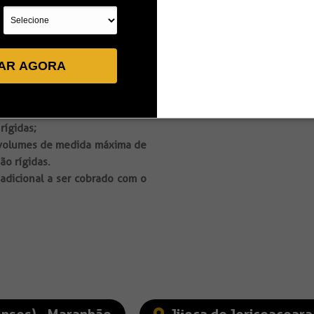
os além dos artigos pessoais
ite de bagagem é 1 volume de
alas rígidas ou não rígidas,
tra.
AR AGORA
 dos artigos pessoais (bolsa ou
gem é:
 1 volume de medida máxima de
rígidas;
2 volumes de medida máxima de
ão rígidas.
adicional a ser cobrado com o