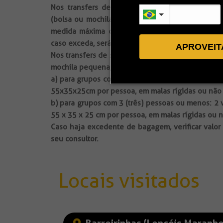
Nos transfers de saída e chegada compartilhad
(bolsa ou mochila pequena, por exemplo), o lim
medida máxima de 55x35x25cm por pessoa, em m
caso exceda, será cobrado adicional ou assento ex
APROVEIT
Nos transfers de saída e chegada privativos
, além
mochila pequena, por exemplo), o limite de baga
a) para grupos com 4 (quatro) ou mais pessoas:
55x35x25cm por pessoa, em malas rígidas ou não 
b) para grupos com 3 (três) pessoas ou menos: 
55 x 35 x 25 cm por pessoa, em malas rígidas ou n
Caso haja excedente de bagagem, verificar valor 
seu consultor.
Locais visitados