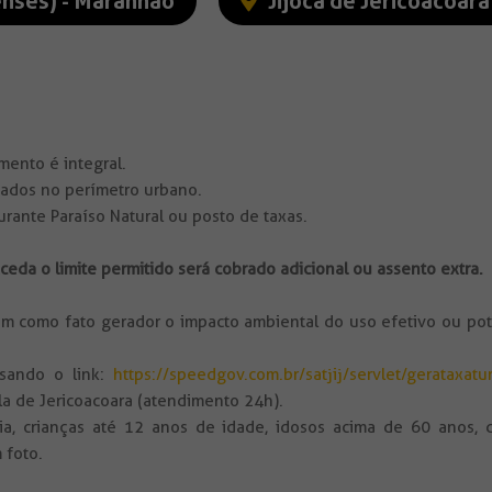
enses) - Maranhão
Jijoca de Jericoacoara
ento é integral.
zados no perímetro urbano.
ante Paraíso Natural ou posto de taxas.
eda o limite permitido será cobrado adicional ou assento extra.
m como fato gerador o impacto ambiental do uso efetivo ou poten
ssando o link:
https://speedgov.com.br/satjij/servlet/gerataxatu
la de Jericoacoara (atendimento 24h).
a, crianças até 12 anos de idade, idosos acima de 60 anos, d
 foto.