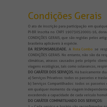
Condições Gerais
O ato de inscrição para participação em qualq
PI-BR inscrita no CNPJ 190730520001-16, dora
CONDIÇÕES GERAIS, que são regidas pelos artigo
brasileira aplicáveis à espécie.
DA RESPONSABILIDADE
.
A
Rota Combo
se resp
CONDIÇÕES GERAIS. No entanto, não são da resp
climáticas, atrasos causados pelo próprio cli
viagens ecológicas, tais como solavancos, respi
DO CARÁTER DOS SERVIÇOS.
Há basicamente duas
a) Serviços Privativos: todos os passeios e tra
b) Serviços Compartilhados: todos os passeios
em qualquer momento da viagem independenteme
excedendo a capacidade de cada veículo homo
DO CARÁTER COMPARTILHADO DOS SERVIÇOS:
1 – Cada serviço e horário são reconfirmados n