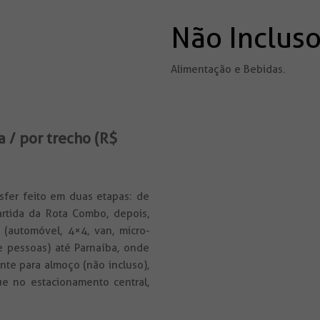
Não Inclus
Alimentação e Bebidas.
 / por trecho (R$
nsfer feito em duas etapas: de
artida da Rota Combo, depois,
(automóvel, 4×4, van, micro-
 pessoas) até Parnaíba, onde
te para almoço (não incluso),
ue no estacionamento central,