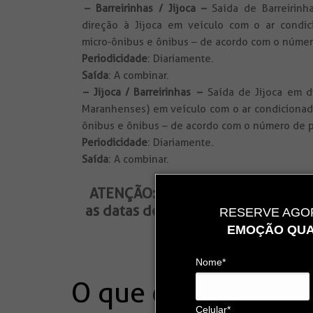
– Barreirinhas / Jijoca –
Saída de Barreirin
direção à Jijoca em veículo com o ar condic
micro-ônibus e ônibus – de acordo com o númer
Periodicidade
: Diariamente.
Saída
: A combinar.
– Jijoca / Barreirinhas –
Saída de Jijoca em di
Maranhenses) em veículo com o ar condicionado
ônibus e ônibus – de acordo com o número de 
Periodicidade
: Diariamente.
Saída
: A combinar.
ATENÇÃO:
Este produto sofre mu
as datas de 26 de dezembro e 6 de
RESERVE AGOR
uma dessas datas, con
EMOÇÃO QUA
Nome*
O que está incluso
Celular*