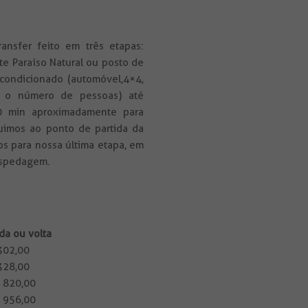
ransfer feito em três etapas:
te Paraíso Natural ou posto de
 condicionado (automóvel,4×4,
m o número de pessoas) até
0 min aproximadamente para
uimos ao ponto de partida da
s para nossa última etapa, em
hospedagem.
ida ou volta
 302,00
 328,00
$ 820,00
$ 956,00