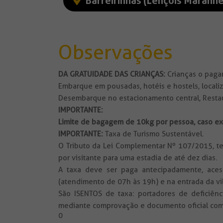
Barreirinhas (Lençóis Maranh
Observações
DA GRATUIDADE DAS CRIANÇAS:
Crianças o pagam
Embarque em pousadas, hotéis e hostels, locali
Desembarque no estacionamento central, Restaur
IMPORTANTE:
Limite de bagagem de 10kg por pessoa, caso exc
IMPORTANTE:
Taxa de Turismo Sustentável.
O Tributo da Lei Complementar Nº 107/2015, te
por visitante para uma estadia de até dez dias.
A taxa deve ser paga antecipadamente, ace
(atendimento de 07h às 19h) e na entrada da vi
São ISENTOS de taxa: portadores de deficiênci
mediante comprovação e documento oficial com
0