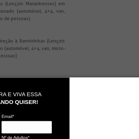
has (Lençois Maranhenses) em
ionado (automóvel, 4×4, van,
o de pessoas).
reção à Barreirinhas (Lençois
 (automóvel, 4×4, van, micro-
pessoas)
dança de preço entre
 janeiro, caso deseje
A E VIVA ESSA
sulte-nos.
NDO QUISER!
Email*
Destaques
Nº de Adultos*