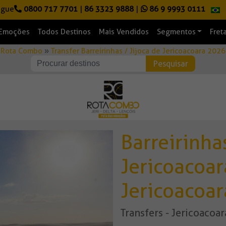
igue
0800 717 7701
|
86 3323 9888
|
86 9 9993 0111
 Emoções
Todos Destinos
Mais Vendidos
Segmentos
Fret
Rota Combo
»
Transfer Barreirinhas / Jijoca de Jericoacoara 2026
Barreirinhas
Jericoacoar
Jericoacoar
Transfers - Jericoacoa