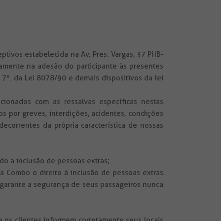
eptivos estabelecida na Av. Pres. Vargas, 37 PHB-
amente na adesão do participante às presentes
7º. da Lei 8078/90 e demais dispositivos da lei
cionados com as ressalvas específicas nestas
 por greves, interdições, acidentes, condições
ecorrentes da própria característica de nossas
ido a inclusão de pessoas extras;
a Combo o direito à inclusão de pessoas extras
garante a segurança de seus passageiros nunca
e os clientes informem corretamente seus locais