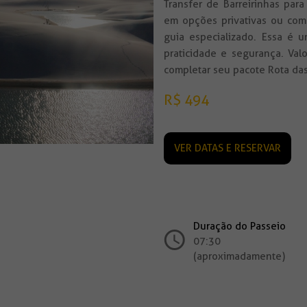
Transfer de Barreirinhas para
em opções privativas ou com
guia especializado. Essa é 
praticidade e segurança. Valo
completar seu pacote Rota da
R$ 494
VER DATAS E RESERVAR
Duração do Passeio
07:30 ho
(aproximadamente)