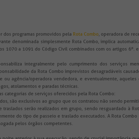
uer dos programas promovidos pela
Rota Combo
, operadora de rec
vante denominada simplesmente Rota Combo, implica automatic
s 1070 a 1091 do Código Civil combinados com os artigos 6º. e 
onsabiliza integralmente pelo cumprimento dos serviços men
onsabilidade da Rota Combo imprevistos desagradáveis causados
ente ou agência/operadora vendedora, e eventualmente, aqueles d
ngos, atolamentos e paradas técnicas.
 categorias de serviços oferecidos pela Rota Combo:
slados, são exclusivos ao grupo que os contratou não sendo permit
 e traslados serão realizados em grupo, sendo resguardado à Rot
nte do tipo de passeio e traslado executados. A Rota Combo 
logada pelos órgãos competentes.
a noite anterior à sua execução, sendo de crucial importância qu