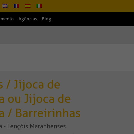
amento
Agências
Blog
 / Jijoca de
a ou Jijoca de
a / Barreirinhas
ra - Lençóis Maranhenses