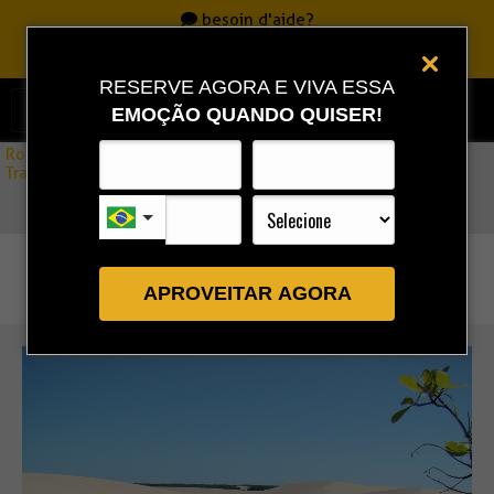
besoin d'aide?
Appelle
0800 717 7701
|
86 3323 9888
|
86 9 9993 0111
RESERVE AGORA E VIVA ESSA
EMOÇÃO QUANDO QUISER!
Rota Combo
»
Transfert Parnaíba (Delta de Parnaíba)/ Tutóia – MA (régulier)
APROVEITAR AGORA