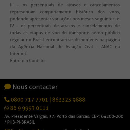
III – os percentuais de atrasos e cancelamentos
representam comportamento histórico dos voos,
podendo apresentar variações nos meses seguintes; e
IV – os percentuais de atrasos e cancelamentos de
todas as etapas de voo do transporte aéreo público
regular no Brasil encontram-se disponíveis na página
da Agência Nacional de Aviação Civil – ANAC na
Internet.
Entre em Contato.
Nous contacter
0800 717 7701
|
863323 9888
86 9 9993 0111
Av. Presidente Vargas, 37. Porto das Barcas. CEP: 64200-200
/ PHB-PI-BRASIL