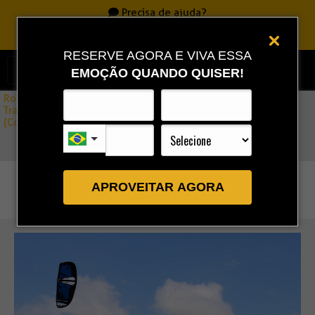
Precisa de ajuda?
Ligue
0800 717 7701
|
86 3323 9888
|
86 9 9993 0111
RESERVE AGORA E VIVA ESSA
EMOÇÃO QUANDO QUISER!
Rota Combo
»
Transfers Barra Grande / Santo Amaro (Lençóis Maranhenses)
(Comp.)
APROVEITAR AGORA