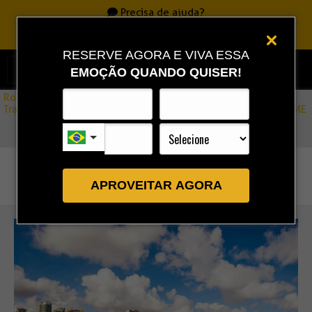
Precisa de ajuda?
Ligue
0800 717 7701
|
86 3323 9888
|
86 9 9993 0111
RESERVE AGORA E VIVA ESSA
EMOÇÃO QUANDO QUISER!
Rota Combo
»
Transfers Fortaleza ↔ Barra Grande Por Estradas SERVIÇO PRIME
APROVEITAR AGORA