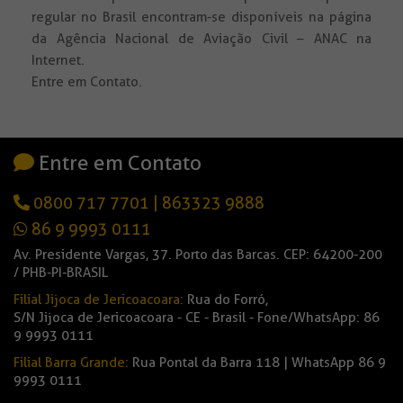
regular no Brasil encontram-se disponíveis na página
da Agência Nacional de Aviação Civil – ANAC na
Internet.
Entre em Contato.
Entre em Contato
0800 717 7701
|
863323 9888
86 9 9993 0111
Av. Presidente Vargas, 37. Porto das Barcas. CEP: 64200-200
/ PHB-PI-BRASIL
Filial Jijoca de Jericoacoara:
Rua do Forró,
S/N Jijoca de Jericoacoara - CE - Brasil - Fone/WhatsApp: 86
9 9993 0111
Filial Barra Grande:
Rua Pontal da Barra 118 | WhatsApp 86 9
9993 0111