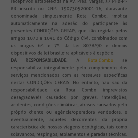
receptivos estabelecida na Av. Pres. Vargas, 37 PHB-PI-
BR inscrita no CNPJ 190730520001-16, doravante
denominada simplesmente Rota Combo, implica
automaticamente na adesão do participante às
presentes CONDIÇÕES GERAIS, que são regidas pelos
artigos 1070 a 1091 do Código Civil combinados com
os artigos 6º. e 7º. da Lei 8078/90 e demais
dispositivos da lei brasileira aplicáveis à espécie.
DA RESPONSABILIDADE
.
A
Rota Combo
se
responsabiliza integralmente pelo cumprimento dos
serviços mencionados com as ressalvas específicas
nestas CONDIÇÕES GERAIS. No entanto, não são da
responsabilidade da Rota Combo imprevistos
desagradáveis causados por greves, interdições,
acidentes, condições climáticas, atrasos causados pelo
próprio cliente ou agência/operadora vendedora, e
eventualmente, aqueles decorrentes da própria
característica de nossas viagens ecológicas, tais como
solavancos, respingos, atolamentos e paradas técnicas.