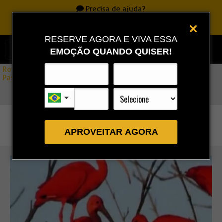
Precisa de ajuda?
Ligue
0800 717 7701
|
86 3323 9888
|
86 9 9993 0111
RESERVE AGORA E VIVA ESSA
EMOÇÃO QUANDO QUISER!
Rota Combo
»
Passeios Delta do Parnaíba Circuito Canárias+Guarás PRIME
APROVEITAR AGORA