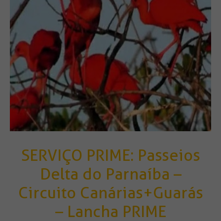
SERVIÇO PRIME: Passeios
Delta do Parnaíba –
Circuito Canárias+Guarás
– Lancha PRIME