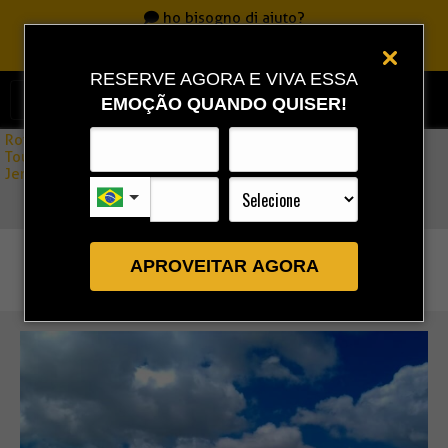
ho bisogno di aiuto?
Chiamate
0800 717 7701
|
86 3323 9888
|
86 9 9993 0111
RESERVE AGORA E VIVA ESSA
EMOÇÃO QUANDO QUISER!
Rota Combo
»
Tour Jijoca Blue Lagoon and Paradise – East Side of
Jericoacoara (condiviso) 2026
APROVEITAR AGORA