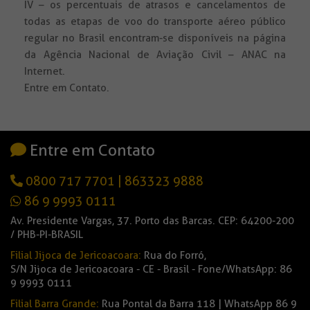
IV – os percentuais de atrasos e cancelamentos de
todas as etapas de voo do transporte aéreo público
regular no Brasil encontram-se disponíveis na página
da Agência Nacional de Aviação Civil – ANAC na
Internet.
Entre em Contato.
Entre em Contato
0800 717 7701
|
863323 9888
86 9 9993 0111
Av. Presidente Vargas, 37. Porto das Barcas. CEP: 64200-200
/ PHB-PI-BRASIL
Filial Jijoca de Jericoacoara:
Rua do Forró,
S/N Jijoca de Jericoacoara - CE - Brasil - Fone/WhatsApp: 86
9 9993 0111
Filial Barra Grande:
Rua Pontal da Barra 118 | WhatsApp 86 9