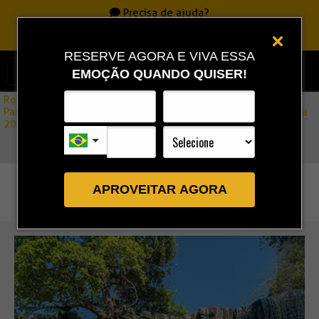
Precisa de ajuda?
Ligue
0800 717 7701
|
86 3323 9888
|
86 9 9993 0111
RESERVE AGORA E VIVA ESSA
EMOÇÃO QUANDO QUISER!
Rota Combo
»
Passeio à Cachoeira de Pirapora (Piauí) – Privativo por Panaíba
2026
APROVEITAR AGORA