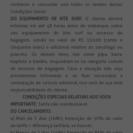
conhecer e concordar com todos os termos destas
Condições Gerais.
DO EQUIPAMENTO DE KITE SURF.
O cliente deverá
informar, em até 48 horas antes do embarque, sobre
seu equipamento de kite surf ou excesso de
bagagem, sendo no valor de R$ 150,00 (cento e
cinquenta reais) o adicional relativo ao sarcófago ou
prancha. Os demais itens, tais como pipa, barra,
trapézio e bomba, enquadram-se na categoria comum
de excesso de bagagem. Caso a situação não seja
previamente informada e se fizer necessária a
contratação de veículo adicional, isso será de sua total
responsabilidade do cliente.
CONDIÇÕES ESPECIAIS RELATIVAS AOS VOOS
IMPORTANTE:
Tarifa não reembolsável.
DO CANCELAMENTO:
a) Mais de 7 dias (168h): Retenção de 50% do valor
da tarifa + diferença tarifária, se houver.
b) Menos de 7 dias (168h): Retenção de 85% do valor