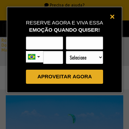
Precisa de ajuda?
Ligue
0800 717 7701
|
86 3323 9888
|
86 9 9993 0111
RESERVE AGORA E VIVA ESSA
EMOÇÃO QUANDO QUISER!
Rota Combo
»
Downwind Praia do Macapá ↔ Luís Correia Saída Praia do
Macapá
APROVEITAR AGORA