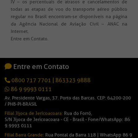
IV – os percentuais de atrasos e cancelamentos de
todas as etapas de voo do transporte aéreo público
regular no Brasil encontram-se disponíveis na página
da Agência Nacional de Aviação Civil – ANAC na
Internet.
Entre em Contato.
Entre em Contato
0800 717 7701
|
863323 9888
86 9 9993 0111
Av. Presidente Vargas, 37. Porto das Barcas. CEP: 64200-200
/ PHB-PI-BRASIL
Filial Jijoca de Jericoacoara:
Rua do Forró,
S/N Jijoca de Jericoacoara - CE - Brasil - Fone/WhatsApp: 86
9 9993 0111
Filial Barra Grande:
Rua Pontal da Barra 118 | WhatsApp 86 9