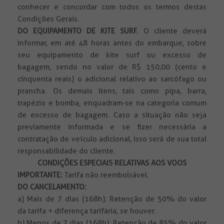
conhecer e concordar com todos os termos destas
Condições Gerais.
DO EQUIPAMENTO DE KITE SURF.
O cliente deverá
informar, em até 48 horas antes do embarque, sobre
seu equipamento de kite surf ou excesso de
bagagem, sendo no valor de R$ 150,00 (cento e
cinquenta reais) o adicional relativo ao sarcófago ou
prancha. Os demais itens, tais como pipa, barra,
trapézio e bomba, enquadram-se na categoria comum
de excesso de bagagem. Caso a situação não seja
previamente informada e se fizer necessária a
contratação de veículo adicional, isso será de sua total
responsabilidade do cliente.
CONDIÇÕES ESPECIAIS RELATIVAS AOS VOOS
IMPORTANTE:
Tarifa não reembolsável.
DO CANCELAMENTO:
a) Mais de 7 dias (168h): Retenção de 50% do valor
da tarifa + diferença tarifária, se houver.
b) Menos de 7 dias (168h): Retenção de 85% do valor