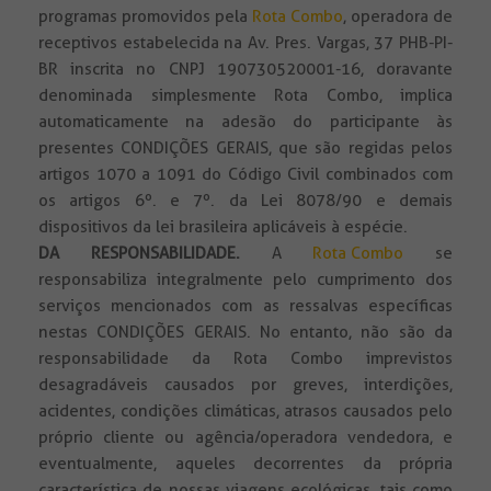
programas promovidos pela
Rota Combo
, operadora de
receptivos estabelecida na Av. Pres. Vargas, 37 PHB-PI-
BR inscrita no CNPJ 190730520001-16, doravante
denominada simplesmente Rota Combo, implica
automaticamente na adesão do participante às
presentes CONDIÇÕES GERAIS, que são regidas pelos
artigos 1070 a 1091 do Código Civil combinados com
os artigos 6º. e 7º. da Lei 8078/90 e demais
dispositivos da lei brasileira aplicáveis à espécie.
DA RESPONSABILIDADE
.
A
Rota Combo
se
responsabiliza integralmente pelo cumprimento dos
serviços mencionados com as ressalvas específicas
nestas CONDIÇÕES GERAIS. No entanto, não são da
responsabilidade da Rota Combo imprevistos
desagradáveis causados por greves, interdições,
acidentes, condições climáticas, atrasos causados pelo
próprio cliente ou agência/operadora vendedora, e
eventualmente, aqueles decorrentes da própria
característica de nossas viagens ecológicas, tais como