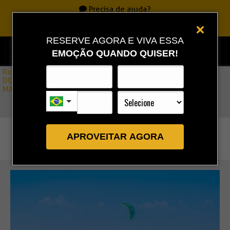
Precisa de ajuda?
Ligue
0800 717 7701
|
86 3323 9888
|
86 9 9993 0111
RESERVE AGORA E VIVA ESSA
EMOÇÃO QUANDO QUISER!
Rota Combo
»
DOWNWIND : BARRA GRANDE/MACAPÁ (SAINDO PRAIA DO
MACAPÁ)
APROVEITAR AGORA