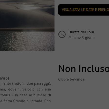
VISUALIZZA LE DATE E PREN
Durata del Tour
Minimo 3 giorni
Non Inclus
iviso)
Cibo e bevande
imento (fatto in due passaggi),
oara, dove il veicolo con aria
utobus – in base al numero di
 a Barra Grande su strada. Con