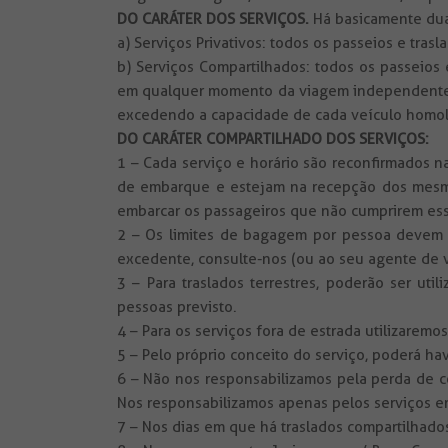
DO CARÁTER DOS SERVIÇOS.
Há basicamente duas
a) Serviços Privativos: todos os passeios e tra
b) Serviços Compartilhados: todos os passeios
em qualquer momento da viagem independenteme
excedendo a capacidade de cada veículo homo
DO CARÁTER COMPARTILHADO DOS SERVIÇOS:
1 – Cada serviço e horário são reconfirmados n
de embarque e estejam na recepção dos mesmos
embarcar os passageiros que não cumprirem e
2 – Os limites de bagagem por pessoa devem 
excedente, consulte-nos (ou ao seu agente de 
3 – Para traslados terrestres, poderão ser ut
pessoas previsto.
4 – Para os serviços fora de estrada utilizaremo
5 – Pelo próprio conceito do serviço, poderá h
6 – Não nos responsabilizamos pela perda de co
Nos responsabilizamos apenas pelos serviços e
7 – Nos dias em que há traslados compartilhad