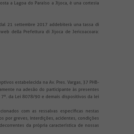
 sosta a Lagoa do Paraíso a Jijoca, è una cortesia
 dal 21 settembre 2017 addebiterà una tassa di
 web della Prefettura di Jijoca de Jericoacoara:
eptivos estabelecida na Av. Pres. Vargas, 37 PHB-
amente na adesão do participante às presentes
7º. da Lei 8078/90 e demais dispositivos da lei
cionados com as ressalvas específicas nestas
 por greves, interdições, acidentes, condições
ecorrentes da própria característica de nossas