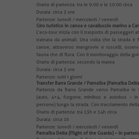
Orario di partenza: tra le 9:00 e le 10:00 circa
Durata: circa 3 ore
Partenze: lunedì / mercoledì / venerdì
Giro turistico in canoa e cavalluccio marino a 
L’eco-tour inizia con il trasporto di passeggeri at
trainata da animali. Una volta che la strada è f
canoe, attraverso mangrovie e ruscelli, osser
fauna che di flora. Con il monitoraggio della gui
Orario di partenza: secondo la marea
Durata: circa 3 ore
Partenze: tutti i giorni
Transfer Barra Grande / Parnaíba (Parnaíba Delta
Partenza da Barra Grande verso Parnaíba in v
(auto, 4×4, furgone, minibus e autobus – i
persone) lungo la strada. Con tracciamento dell
Orario di partenza: tra 13h e 14h circa
Durata: circa 1h
Partenze: lunedì / mercoledì / venerdì
Parnaíba Delta (Flight of the Guarás) – in parte