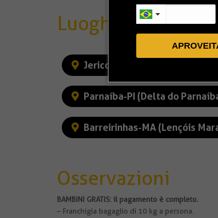
Luoghi Visitati
APROVEIT
Jericoacoara-CE
Barr
Parnaíba-PI (Delta do Parnaíb
Barreirinhas-MA (Lençóis Ma
Osservazioni
BAMBINI GRATIS: il pagamento è completo.
– Franchigia bagaglio di 10 kg a persona.