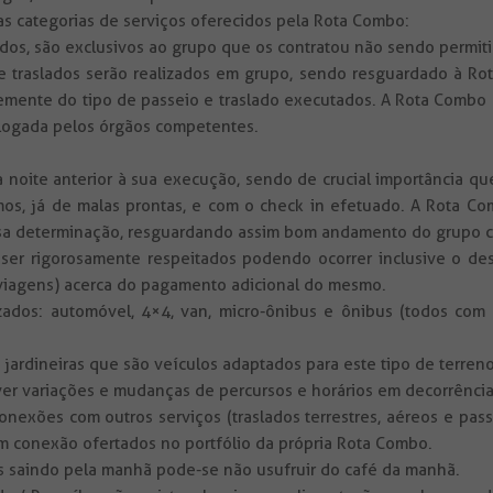
 categorias de serviços oferecidos pela Rota Combo:
slados, são exclusivos ao grupo que os contratou não sendo permit
 e traslados serão realizados em grupo, sendo resguardado à Rot
nte do tipo de passeio e traslado executados. A Rota Combo 
logada pelos órgãos competentes.
a noite anterior à sua execução, sendo de crucial importância qu
, já de malas prontas, e com o check in efetuado. A Rota Com
ssa determinação, resguardando assim bom andamento do grupo 
ser rigorosamente respeitados podendo ocorrer inclusive o 
viagens) acerca do pagamento adicional do mesmo.
ilizados: automóvel, 4×4, van, micro-ônibus e ônibus (todos c
s jardineiras que são veículos adaptados para este tipo de terreno
aver variações e mudanças de percursos e horários em decorrência
nexões com outros serviços (traslados terrestres, aéreos e passe
m conexão ofertados no portfólio da própria Rota Combo.
os saindo pela manhã pode-se não usufruir do café da manhã.