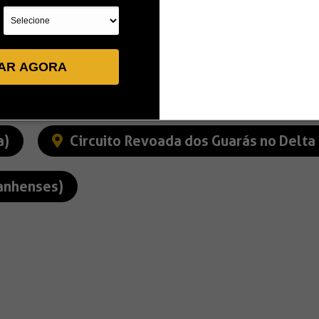
AR AGORA
a Grande-PI
Circuito Cavalos marinhos 
a)
Circuito Revoada dos Guarás no Delta
ranhenses)