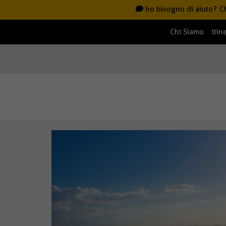
ho bisogno di aiuto?
C
Chi Siamo
Itin