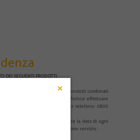
idenza
TO DEI SEGUENTI PRODOTTI.
orni di partenza di ciascuno dei prodotti combinati
one del viaggio. Oppure, se si preferisce effettuare
 dei nostri canali di servizio, per telefono: 0800
 9 9993 0111 (Tim Whatsapp).
ro team ti contatterà per conoscere la data di ogni
tto. Seleziona solo la data del primo servizio.