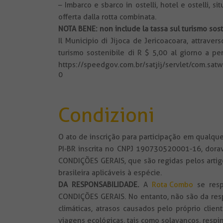
– Imbarco e sbarco in ostelli, hotel e ostelli, s
offerta dalla rotta combinata.
NOTA BENE: non include la tassa sul turismo sost
Il Municipio di Jijoca de Jericoacoara, attra
turismo sostenibile di R $ 5,00 al giorno a per
https://speedgov.com.br/satjij/servlet/com.sat
0
Condizioni
O ato de inscrição para participação em qualq
PI-BR inscrita no CNPJ 190730520001-16, dora
CONDIÇÕES GERAIS, que são regidas pelos artigo
brasileira aplicáveis à espécie.
DA RESPONSABILIDADE
.
A
Rota Combo
se resp
CONDIÇÕES GERAIS. No entanto, não são da resp
climáticas, atrasos causados pelo próprio cli
viagens ecológicas, tais como solavancos, respi