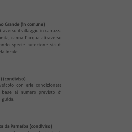
Cano Grande (in comune)
traverso il villaggio in carrozza
inita, canoa l’acqua attraverso
vando specie autoctone sia di
da locale.
) (condiviso)
eicolo con aria condizionata
n base al numero previsto di
a guida.
nza da Parnaíba (condiviso)