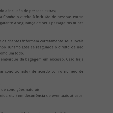
ido a inclusão de pessoas extras;
a Combo o direito à inclusão de pessoas extras
garante a segurança de seus passageiros nunca
e os clientes informem corretamente seus locais
bo Turismo Ltda se resguarda o direito de não
como um todo.
desembarque da bagagem em excesso. Caso haja
om ar condicionado), de acordo com o número de
.
 de condições naturais.
ios, etc.) em decorrência de eventuais atrasos.