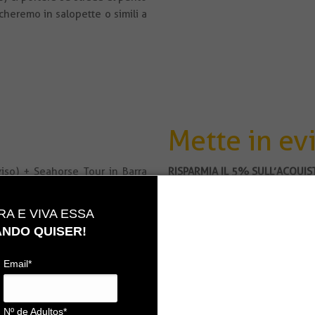
cheremo in salopette o simili a
Mette in ev
viso) + Seahorse Tour in Barra
RISPARMIA IL 5% SULL’ACQUIS
 Parnaíba (Delta del Parnaíba)
importante:
 con partenza da Parnaíba (
a) Osservare attentamente i gi
A E VIVA ESSA
rnaíba) / Barreirinhas (Lençóis
e verificare con la pianificazi
NDO QUISER!
una consulenza gratuita in uno
838 0008, 86 3323 9595 o 86
Email*
b) Per questo prodotto il nost
trasferimento / tour del pacche
Nº de Adultos*