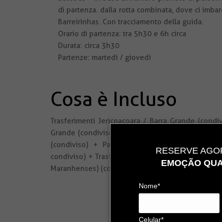
di partenza. dalla rotta combinata, dove ci imbar
Barreirinhas. Con tracciamento della guida.
Orario di partenza: tra 5h30 e 6h circa
Durata: circa 3h30
Partenze: martedì / giovedì
Cosa è Incluso
Trasferimenti Jericoacoara / Barra Grande (condi
Grande (condiviso) + Trasferimento Barra Grande /
(condiviso) + Parnaíba Delta (Volo Guarás) –
RESERVE AGOR
condiviso) + Trasferimento Parnaíba (Delta del Pa
EMOÇÃO QUA
Maranhenses) (condiviso).
Nome*
Celular*