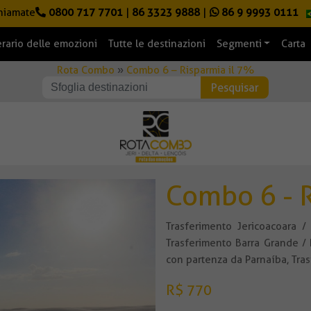
hiamate
0800 717 7701
|
86 3323 9888
|
86 9 9993 0111
erario delle emozioni
Tutte le destinazioni
Segmenti
Carta
Rota Combo
»
Combo 6 – Risparmia il 7%
Combo 6 - 
Trasferimento Jericoacoara /
Trasferimento Barra Grande / 
con partenza da Parnaíba, Tras
R$ 770