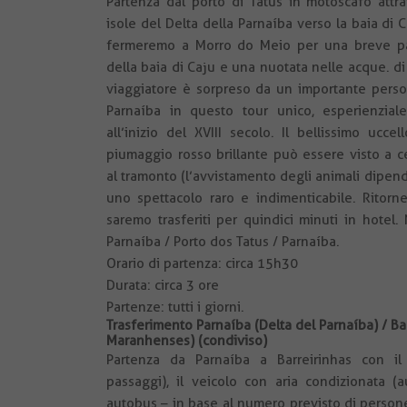
Partenza dal porto di Tatus in motoscafo attra
isole del Delta della Parnaíba verso la baia di C
fermeremo a Morro do Meio per una breve pa
della baia di Caju e una nuotata nelle acque. di
viaggiatore è sorpreso da un importante perso
Parnaíba in questo tour unico, esperienziale
all’inizio del XVIII secolo. Il bellissimo uc
piumaggio rosso brillante può essere visto a c
al tramonto (l’avvistamento degli animali dipende
uno spettacolo raro e indimenticabile. Ritorn
saremo trasferiti per quindici minuti in hotel.
Parnaíba / Porto dos Tatus / Parnaíba.
Orario di partenza: circa 15h30
Durata: circa 3 ore
Partenze: tutti i giorni.
Trasferimento Parnaíba (Delta del Parnaíba) / Ba
Maranhenses) (condiviso)
Partenza da Parnaíba a Barreirinhas con il
passaggi), il veicolo con aria condizionata (
autobus – in base al numero previsto di persone