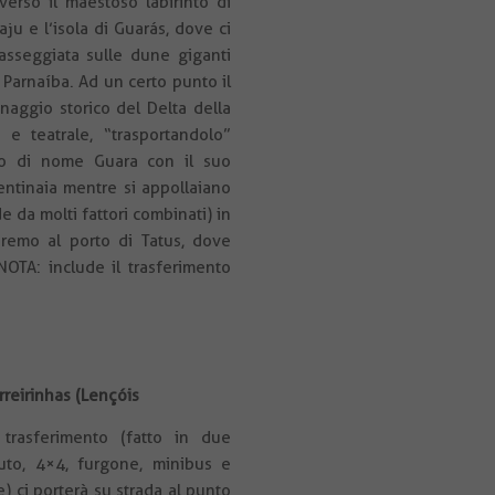
verso il maestoso labirinto di
aju e l’isola di Guarás, dove ci
sseggiata sulle dune giganti
 Parnaíba. Ad un certo punto il
naggio storico del Delta della
 e teatrale, “trasportandolo”
cello di nome Guara con il suo
entinaia mentre si appollaiano
 da molti fattori combinati) in
eremo al porto di Tatus, dove
 NOTA: include il trasferimento
rreirinhas (Lençóis
 trasferimento (fatto in due
auto, 4×4, furgone, minibus e
) ci porterà su strada al punto