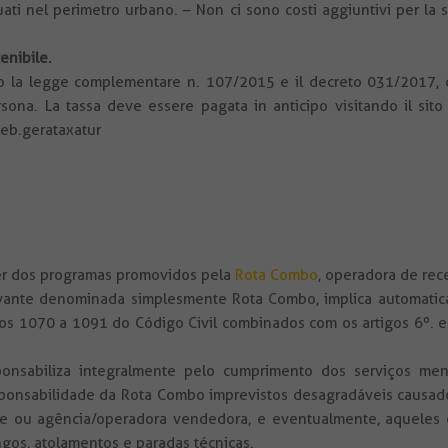
ituati nel perimetro urbano. – Non ci sono costi aggiuntivi per la
enibile.
verso la legge complementare n. 107/2015 e il decreto 031/2017,
sona. La tassa deve essere pagata in anticipo visitando il sito
web.gerataxatur
uer dos programas promovidos pela
Rota Combo
, operadora de rec
vante denominada simplesmente Rota Combo, implica automatic
s 1070 a 1091 do Código Civil combinados com os artigos 6º. e 
onsabiliza integralmente pelo cumprimento dos serviços men
onsabilidade da Rota Combo imprevistos desagradáveis causados
ente ou agência/operadora vendedora, e eventualmente, aqueles d
ngos, atolamentos e paradas técnicas.