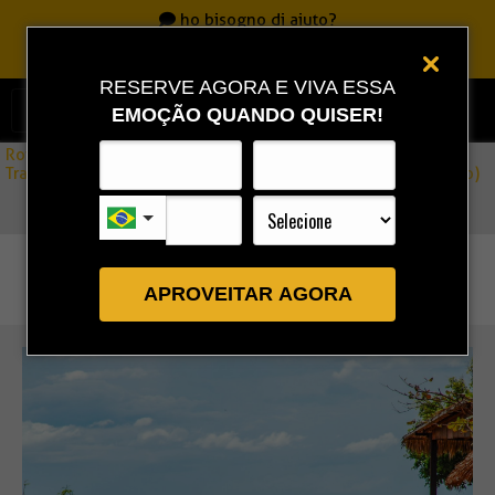
ho bisogno di aiuto?
Chiamate
0800 717 7701
|
86 3323 9888
|
86 9 9993 0111
RESERVE AGORA E VIVA ESSA
EMOÇÃO QUANDO QUISER!
Rota Combo
»
Trasferimento Barra Grande ↔ Jericoacoara Via Strada (Privato)
APROVEITAR AGORA