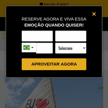
besoin d'aide?
Appelle
0800 717 7701
|
86 3323 9888
|
86 9 9993 0111
RESERVE AGORA E VIVA ESSA
EMOÇÃO QUANDO QUISER!
Rota Combo
»
Tour de 1 jour à Jericoacoara | Départ: Delta de Parnaíba
APROVEITAR AGORA