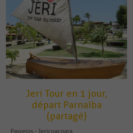
Jeri Tour en 1 jour,
départ Parnaíba
(partagé)
Passeios - Jericoacoara