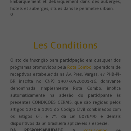
Embarquement et débarquement dans des auberges,
hôtels et auberges, situés dans le périmètre urbain.
0
Les Conditions
O ato de inscrição para participação em qualquer dos
programas promovidos pela
Rota Combo
, operadora de
receptivos estabelecida na Av. Pres. Vargas, 37 PHB-PI-
BR inscrita no CNPJ 190730520001-16, doravante
denominada simplesmente Rota Combo, implica
automaticamente na adesão do participante às
presentes CONDIÇÕES GERAIS, que são regidas pelos
artigos 1070 a 1091 do Código Civil combinados com
os artigos 6º. e 7º. da Lei 8078/90 e demais
dispositivos da lei brasileira aplicáveis à espécie.
DA RESPONSABILIDADE
.
A
Rota Combo
se