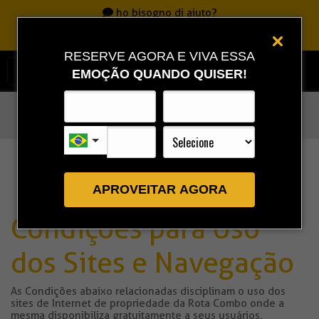
ho bisogno di aiuto?
Chiamate
0800 717 7701
|
86 3323 9888
|
86 9 9993 0111
RESERVE AGORA E VIVA ESSA
EMOÇÃO QUANDO QUISER!
Rota Combo
»
Política de privacidade
APROVEITAR AGORA
Condições para Uso
dos Sites e Navegação
As Condições abaixo relacionadas disciplinam o uso dos
sites de Internet de propriedade da Rota Combo onde a
mesma disponibiliza gratuitamente a seus usuários.