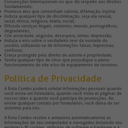
Convenções Internacionais no que diz respeito aos direitos
fundamentais;
Promova atos que contenham calúnia, difamação, injúria;
Induza qualquer tipo de discriminação, seja ela sexual,
racial, étnica, religiosa, etária, social;
Difunda serviços ilegais, violentos, imorais, pornográficos,
degradantes;
Crie ansiedade, angústia, desespero, temor, depressão;
Induza a erro sobre o verdadeiro teor da vontade do
usuário, utilizando-se de informações falsas, imprecisas,
confusas;
Esteja protegido pelo direito de autoria e propriedade;
Tenha qualquer tipo de vírus que prejudique o pleno
funcionamento do site e/ou do equipamento de terceiros.
Política de Privacidade
A Rota Combo poderá coletar informações pessoais quando
você envia um formulário, quando você visita as páginas de
nossos sites e quando você participa de promoções. Ao
enviar qualquer contato por formulários, você deixa de ser
anônimo para nós.
A Rota Combo recebe e armazena automaticamente as
informações de seu computador e navegador, incluindo seu
endereço IP, cookies, atributos de software e hardware e a