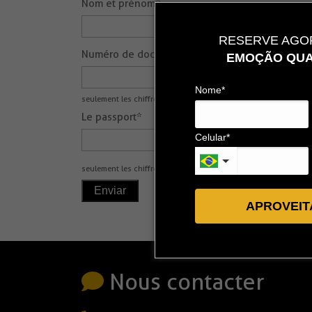
Nom et prénom*
RESERVE AGOR
Numéro de document*
EMOÇÃO QUA
Nome*
seulement les chiffres
Le passport*
Celular*
seulement les chiffres
APROVEIT
Nous contacter