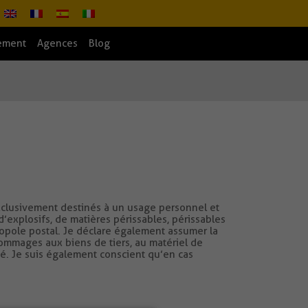
tement
Agences
Blog
 exclusivement destinés à un usage personnel et
’explosifs, de matières périssables, périssables
monopole postal. Je déclare également assumer la
mmages aux biens de tiers, au matériel de
ité. Je suis également conscient qu’en cas