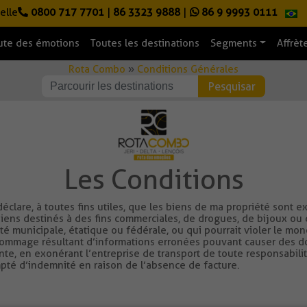
elle
0800 717 7701
|
86 3323 9888
|
86 9 9993 0111
ute des émotions
Toutes les destinations
Segments
Affrè
Rota Combo
»
Conditions Générales
Les Conditions
déclare, à toutes fins utiles, que les biens de ma propriété sont
biens destinés à des fins commerciales, de drogues, de bijoux ou d
alité municipale, étatique ou fédérale, ou qui pourrait violer le 
dommage résultant d’informations erronées pouvant causer des do
ente, en exonérant l’entreprise de transport de toute responsabil
mpté d’indemnité en raison de l’absence de facture.